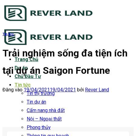
Bỏ
qua
nội
dung
Tin tức
Trải nghiệm sống đa tiện ích
Trang Chủ
tại dự án Saigon Fortune
Dự án
Chủ Đầu Tư
Tin tức
Đăng vào
19/04/2021
19/04/2021
bởi
Rever Land
Tin thị trường
Tin dự án
Cẩm nang nhà đất
Nội – Ngoại thất
Phong thủy
Thông tin quy hoạch