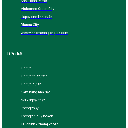
Khải Hoàn Prime
Vinhomes Green City
Happy one linh xuân
Blanca City
www.vinhomesaigonpark.com
Liên kết
Tin tức
Tin tức thị trường
Tin tức dự án
Cẩm nang nhà đất
Nội - Ngoại thất
Phong thủy
Thông tin quy hoạch
Tài chính - Chứng khoán