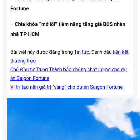
Fortune
– Chìa khóa “mở lối” tiềm năng tăng giá BĐS nhàn
nhã TP HCM
Bài viết này được đăng trong
Tin tức
. Đánh dấu
liên kết
thường trực
.
Chủ Đầu tư Trung Thành bảo chứng chất lượng cho dự
án Saigon Fortune
Vị trí tạo nên giá trị “vàng” cho dự án Saigon Fortune