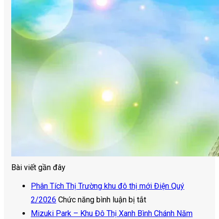
Bài viết gần đây
Phân Tích Thị Trường khu đô thị mới Điện Quý
ở
2/2026
Chức năng bình luận bị tắt
Phân
Mizuki Park – Khu Đô Thị Xanh Bình Chánh Năm