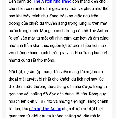
Bên cạnh đó,
The Aston Nha Trang
còn mang đến cho
chủ nhân của mình cảm giác may mắn và phiêu như thế
nào khi thấy mình như đang trôi vào giấc ngủ trên
boong của chiếc du thuyền sang trọng lững lờ trên mặt
nước trong xanh. Mọi góc cạnh trong căn hộ The Aston
“gieo” vào mắt ta một cái nhìn cảm xúc hơn và ấm cúng
nhờ tinh thần khai thác nguồn lợi từ biển nhiều hơn nữa
với những khung cảnh hướng ra vịnh Nha Trang hùng vĩ
nhưng cũng rất thơ mộng.
Nổi bật, dự án tập trung đến việc mang tới một nơi ở
thoải mái tuyệt vời nhất cho khách du lịch nơi này lúc
địa điểm nấu thưởng thức trong căn nhà được trang trí
gọn nhẹ với những đồ đạc cần dùng, tối tân. Rộng quy
hoạch lên đến 8.187 m2 và những tiện nghi sang chảnh
tối tân, khu
căn hộ The Aston
nhận được sự đặt biệt
quan tâm từ giới đầu tư không những nội địa mà lại