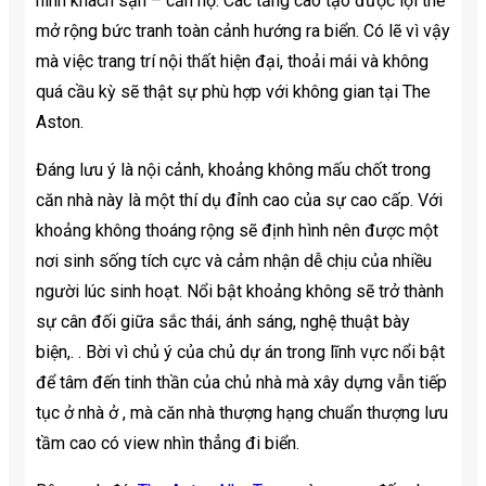
hình khách sạn – căn hộ. Các tầng cao tạo được lợi thế
mở rộng bức tranh toàn cảnh hướng ra biển. Có lẽ vì vậy
mà việc trang trí nội thất hiện đại, thoải mái và không
quá cầu kỳ sẽ thật sự phù hợp với không gian tại The
Aston.
Đáng lưu ý là nội cảnh, khoảng không mấu chốt trong
căn nhà này là một thí dụ đỉnh cao của sự cao cấp. Với
khoảng không thoáng rộng sẽ định hình nên được một
nơi sinh sống tích cực và cảm nhận dễ chịu của nhiều
người lúc sinh hoạt. Nổi bật khoảng không sẽ trở thành
sự cân đối giữa sắc thái, ánh sáng, nghệ thuật bày
biện,. . Bời vì chủ ý của chủ dự án trong lĩnh vực nổi bật
để tâm đến tinh thần của chủ nhà mà xây dựng vẫn tiếp
tục ở nhà ở , mà căn nhà thượng hạng chuẩn thượng lưu
tầm cao có view nhìn thẳng đi biển.