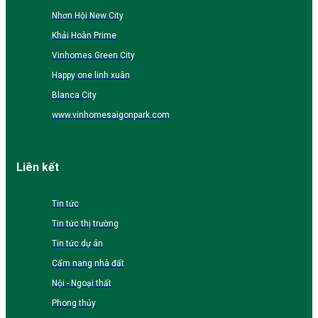
Nhơn Hội New City
Khải Hoàn Prime
Vinhomes Green City
Happy one linh xuân
Blanca City
www.vinhomesaigonpark.com
Liên kết
Tin tức
Tin tức thị trường
Tin tức dự án
Cẩm nang nhà đất
Nội - Ngoại thất
Phong thủy