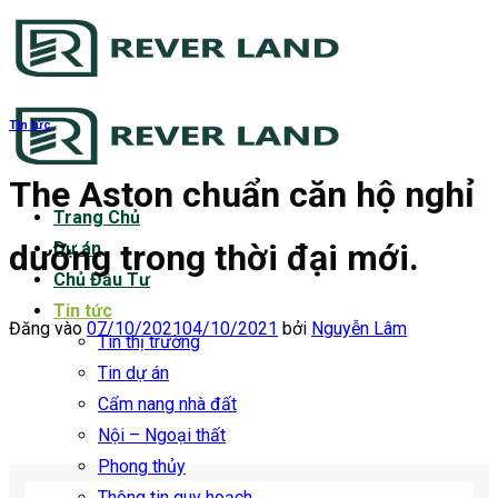
Bỏ
qua
nội
dung
Tin tức
The Aston chuẩn căn hộ nghỉ
Trang Chủ
dưỡng trong thời đại mới.
Dự án
Chủ Đầu Tư
Tin tức
Đăng vào
07/10/2021
04/10/2021
bởi
Nguyễn Lâm
Tin thị trường
Tin dự án
Cẩm nang nhà đất
Nội – Ngoại thất
Phong thủy
Thông tin quy hoạch