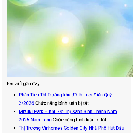
Bài viết gần đây
Phân Tích Thị Trường khu đô thị mới Điện Quý
ở
2/2026
Chức năng bình luận bị tắt
Phân
Mizuki Park – Khu Đô Thị Xanh Bình Chánh Năm
Tích
ở
2026 Nam Long
Chức năng bình luận bị tắt
Thị
Mizuki
Thị Trường Vinhomes Golden City Nhà Phố Hút Đầu