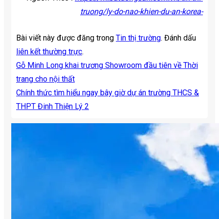
truong/ly-do-nao-khien-du-an-korea-
Bài viết này được đăng trong
Tin thị trường
. Đánh dấu
liên kết thường trực
.
Gỗ Minh Long khai trương Showroom đầu tiên về Thời
trang cho nội thất
Chính thức tìm hiểu ngay bây giờ dự án trường THCS &
THPT Đinh Thiện Lý 2