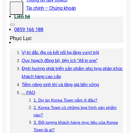
Tài chính – Chứng khoán
Liên hệ
0859 166 188
Phục Lục
Vị trí đắc địa và kết nối hạ tầng vượt trội
Quy hoạch đồng bộ, tiện ích “All in one”
Định hướng phát triển sản phẩm phù hợp phân khúc
khách hàng cao cấp
Tiềm năng sinh lời và tăng giá bền vững
FAQ
1. Dự án Korea Town nằm ở đâu?
2. Korea Town có những loại hình sản phẩm
nào?
3. Đối tượng khách hàng mục tiêu của Korea
Town là ai?