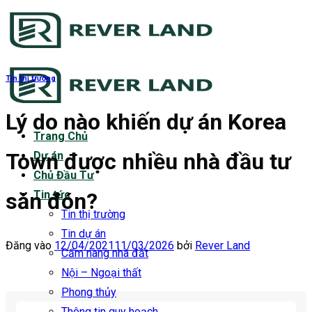
Bỏ
qua
nội
dung
Tin thị trường
Lý do nào khiến dự án Korea
Trang Chủ
Town được nhiều nhà đầu tư
Dự án
Chủ Đầu Tư
săn đón?
Tin tức
Tin thị trường
Tin dự án
Đăng vào
12/04/2021
11/03/2026
bởi
Rever Land
Cẩm nang nhà đất
Nội – Ngoại thất
Phong thủy
Thông tin quy hoạch