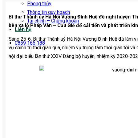
Phong thủy
Thông tin quy hoạch
Bí thư Thành ủy Hà Nội Vương Đình Huệ đề nghị huyện Th
Tài chính – Chứng khoán
bên xa lộ Pháp Vân – Cầu Giẽ để cải tiến và phát triển k
Liên hệ
Sáng 25-6, Bí thư Thành uỷ Hà Nội Vương Đình Huệ đã làm vi
0859 166 188
vụ chính trị thời gian qua, nhiệm vụ trọng tâm thời gian tới v
hội đại biểu lần thứ XXIV Đảng bộ huyện, nhiệm kỳ 2020-202