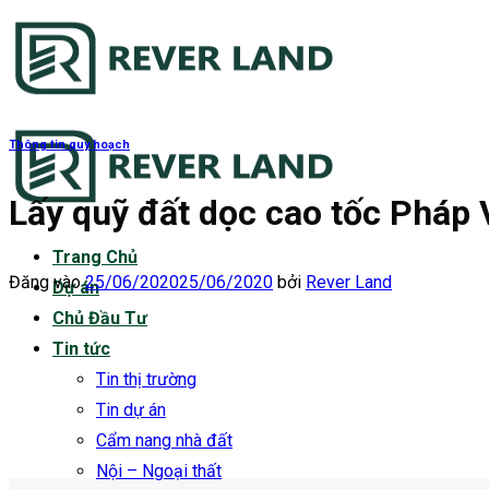
Bỏ
qua
nội
dung
Thông tin quy hoạch
Lấy quỹ đất dọc cao tốc Pháp V
Trang Chủ
Đăng vào
25/06/2020
25/06/2020
bởi
Rever Land
Dự án
Chủ Đầu Tư
Tin tức
Tin thị trường
Tin dự án
Cẩm nang nhà đất
Nội – Ngoại thất