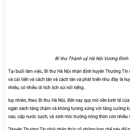
Bí thư Thành uỷ Hà Nội Vương Đình H
Tại buổi làm việc, Bí thư Hà Nội nhận định huyện Thường Tín c
và cải tiến và cách tân và cách tân và phát triển như đây là 
nhiều, có nhiều di tích lịch sử nổi tiếng…
tuy nhiên, theo Bí thư Hà Nội, đến nay quy mô nền kinh tế củ
ngân sách tăng chậm và không tương xứng với tăng cường kinh
cao; cấp nước sạch, vệ sinh môi trường nông thôn còn nhiều
“Huyện Thường Tín phải nhận thức rõ những hạn chế này để m