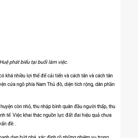
uệ phát biểu tại buổi làm việc.
ó khá nhiều lợi thế để cải tiến và cách tân và cách tân
huyện cửa ngõ phía Nam Thủ đô, diện tích rộng, dân phần
a huyện còn nhỏ, thu nhập bình quân đầu người thấp, thu
 tế. Việc khai thác nguồn lực đất đai hiệu quả chưa
 vấn đề…
ạnh dạn bứt phá, xác định rõ những nhiệm vụ trọng