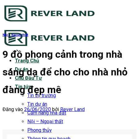
Bỏ
qua
nội
dung
Nội - Ngoại thất
9 đồ phong cảnh trong nhà
Trang Chủ
sáng dạ để cho cho nhà nhỏ
Dự án
Chủ Đầu Tư
đang đẹp mê
Tin tức
Tin thị trường
Tin dự án
Đăng vào
26/06/2020
bởi
Rever Land
Cẩm nang nhà đất
Nội – Ngoại thất
Phong thủy
Thông tin quy hoạch