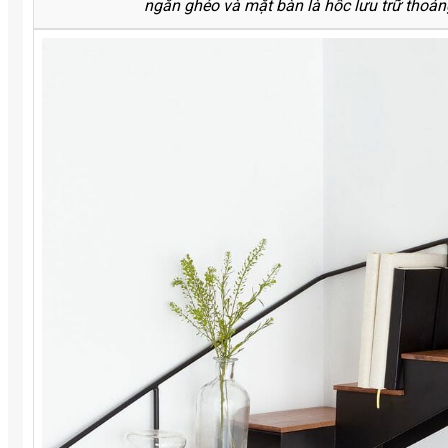
ngăn ghéo và mặt bàn là hốc lưu trữ thoán