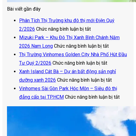
Bài viết gần đây
Phân Tích Thị Trường khu đô thị mới Điện Quý
ở
2/2026
Chức năng bình luận bị tắt
Phân
Mizuki Park – Khu Đô Thị Xanh Bình Chánh Năm
Tích
ở
2026 Nam Long
Chức năng bình luận bị tắt
Thị
Mizuki
Thị Trường Vinhomes Golden City Nhà Phố Hút Đầu
Trường
ở
Park
Tư Quý 2/2026
Chức năng bình luận bị tắt
khu
Thị
–
Xanh Island Cát Bà – Dự án bất động sản nghỉ
đô
Trường
Khu
ở
dưỡng xanh 2026
Chức năng bình luận bị tắt
thị
Vinhomes
Đô
Xanh
Vinhomes Sài Gòn Park Hóc Môn – Siêu đô thị
mới
Golden
Thị
Island
ở
đẳng cấp tại TP.HCM
Chức năng bình luận bị tắt
Điện
City
Xanh
Cát
Vinhom
Quý
Nhà
Bình
Bà
Sài
2/2026
Phố
Chánh
–
Gòn
Hút
Năm
Dự
Park