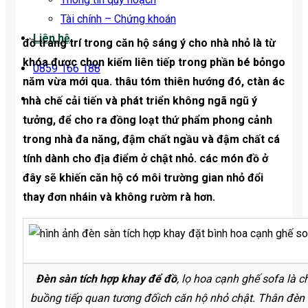
Tài chính – Chứng khoán
Liên hệ
đồ trang trí trong căn hộ sáng ý cho nhà nhỏ là từ
khóa được chọn kiếm liên tiếp trong phần bé bỏngo
0859 166 188
năm vừa mới qua. thâu tóm thiên hướng đó, ctàn ác
nhà chế cải tiến và phát triển không ngã ngũ ý
tưởng, để cho ra đồng loạt thứ phẩm phong cảnh
trong nhà đa năng, đậm chất ngầu và đậm chất cá
tính dành cho địa điểm ở chật nhỏ. các món đồ ở
đây sẽ khiến căn hộ có môi trường gian nhỏ đổi
thay đơn nháin và không rườm rà hơn.
Đèn sàn tích hợp khay để đồ
, lọ hoa cạnh ghế sofa là c
buồng tiếp quan tương đốich căn hộ nhỏ chật. Thân đè