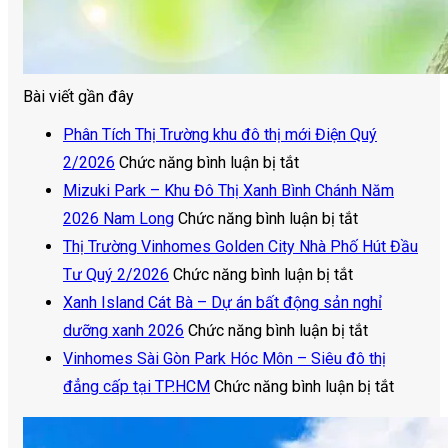
Bài viết gần đây
Phân Tích Thị Trường khu đô thị mới Điện Quý
ở
2/2026
Chức năng bình luận bị tắt
Phân
Mizuki Park – Khu Đô Thị Xanh Bình Chánh Năm
Tích
ở
2026 Nam Long
Chức năng bình luận bị tắt
Thị
Mizuki
Thị Trường Vinhomes Golden City Nhà Phố Hút Đầu
Trường
ở
Park
Tư Quý 2/2026
Chức năng bình luận bị tắt
khu
Thị
–
Xanh Island Cát Bà – Dự án bất động sản nghỉ
đô
Trường
Khu
ở
dưỡng xanh 2026
Chức năng bình luận bị tắt
thị
Vinhomes
Đô
Xanh
Vinhomes Sài Gòn Park Hóc Môn – Siêu đô thị
mới
Golden
Thị
Island
ở
đẳng cấp tại TP.HCM
Chức năng bình luận bị tắt
Điện
City
Xanh
Cát
Vinhom
Quý
Nhà
Bình
Bà
Sài