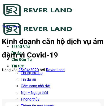
Bỏ
qua
nội
dung
Tin thị trường
Kinh doanh căn hộ dịch vụ ảm
Trang Chủ
đạm vì Covid-19
Dự án
Chủ Đầu Tư
Tin tức
Đăng vào
25/04/2020
bởi
Rever Land
Tin thị trường
Tin dự án
Cẩm nang nhà đất
Nội – Ngoại thất
Phong thủy
Thông tin quy hoạch