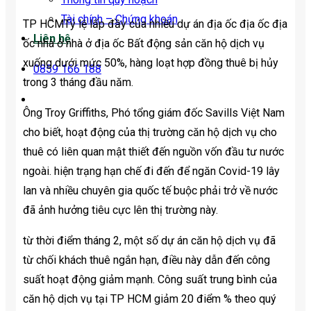
Tài chính – Chứng khoán
TP HCM
Tỷ lệ lấp đầy của nhiều dự án địa ốc địa ốc địa
Liên hệ
ốc nhà ở nhà ở địa ốc Bất động sản căn hộ dịch vụ
xuống dưới mức 50%, hàng loạt hợp đồng thuê bị hủy
0859 166 188
trong 3 tháng đầu năm.
Ông Troy Griffiths, Phó tổng giám đốc Savills Việt Nam
cho biết, hoạt động của thị trường căn hộ dịch vụ cho
thuê có liên quan mật thiết đến nguồn vốn đầu tư nước
ngoài. hiện trạng hạn chế đi đến để ngăn Covid-19 lây
lan và nhiều chuyên gia quốc tế buộc phải trở về nước
đã ảnh hưởng tiêu cực lên thị trường này.
từ thời điểm tháng 2, một số dự án căn hộ dịch vụ đã
từ chối khách thuê ngắn hạn, điều này dẫn đến công
suất hoạt động giảm mạnh. Công suất trung bình của
căn hộ dịch vụ tại TP HCM giảm 20 điểm % theo quý