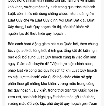
Quốc hội đã nhận thấy nhiều tồn tại, hạn chế và những
khó khăn, vướng mắc nảy sinh trong quá trình thi hành
Luật, còn nhiều nội dung chồng chéo, mâu thuẫn giữa
Luật Quy chế và Luật Quy định. với Luật Đất đai, Luật
Xây dựng, Luật Quy hoạch đô thị; còn khó khăn về
nguồn lực để thực hiện quy hoạch …
Bên cạnh hoạt động giám sát của Quốc hội, theo chúng
tôi, việc sơ kết, tổng kết, đánh giá, tổng kết để kiến ​​nghị
sửa đổi, bổ sung Luật Quy hoạch cũng là việc cần làm
ngay. Giám sát chuyên đề “Việc thực hiện chính sách,
pháp luật về công tác quy hoạch từ khi Luật Quy hoạch
có hiệu lực thi hành” của Quốc hội chắc chắn sẽ góp
phần tháo gỡ những khó khăn, vướng mắc trong công
tác quy hoạch. . Dự kiến, trong thời gian tới, Quốc hội sẽ
xem xét, ban hành Nghị quyết nhằm tháo gỡ khó khăn,
vướng mắc để việc lập, phê duyệt quy hoạch giai đoạn