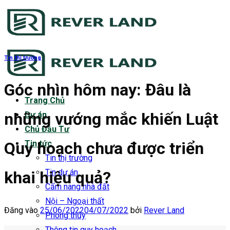
Bỏ
qua
nội
dung
Tin thị trường
Góc nhìn hôm nay: Đâu là
Trang Chủ
những vướng mắc khiến Luật
Dự án
Chủ Đầu Tư
Quy hoạch chưa được triển
Tin tức
Tin thị trường
Tin dự án
khai hiệu quả?
Cẩm nang nhà đất
Nội – Ngoại thất
Đăng vào
25/06/2022
04/07/2022
bởi
Rever Land
Phong thủy
Thông tin quy hoạch