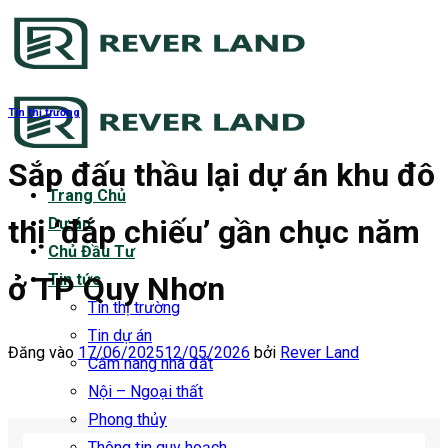
Bỏ
qua
nội
dung
Tin thị trường
Sắp đấu thầu lại dự án khu đô
Trang Chủ
thị ‘đắp chiếu’ gần chục năm
Dự án
Chủ Đầu Tư
ở TP Quy Nhơn
Tin tức
Tin thị trường
Tin dự án
Đăng vào
17/06/2025
12/05/2026
bởi
Rever Land
Cẩm nang nhà đất
Nội – Ngoại thất
Phong thủy
Thông tin quy hoạch