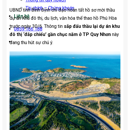
Tài chính – Chứng khoán
UBND tỉnh Bình Định chỉ đạo hoàn tất hồ sơ mời thầu
Liên hệ
dự án Khu đô thị, du lịch, văn hóa thể thao hồ Phú Hòa
trước ngày 30/6. Thông tin
sắp đấu thầu lại dự án khu
0859 166 188
đô thị ‘đắp chiếu’ gần chục năm ở TP Quy Nhơn
này
đang thu hút sự chú ý.