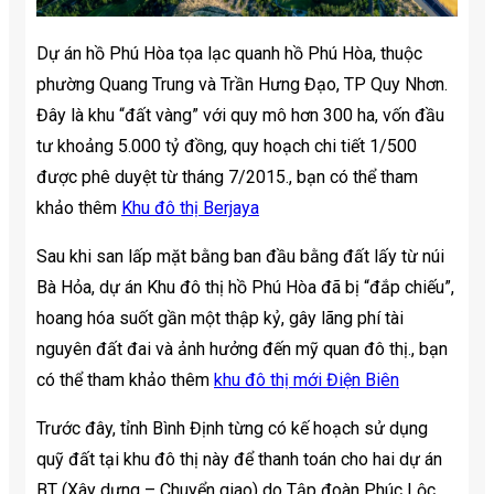
Dự án hồ Phú Hòa tọa lạc quanh hồ Phú Hòa, thuộc
phường Quang Trung và Trần Hưng Đạo, TP Quy Nhơn.
Đây là khu “đất vàng” với quy mô hơn 300 ha, vốn đầu
tư khoảng 5.000 tỷ đồng, quy hoạch chi tiết 1/500
được phê duyệt từ tháng 7/2015., bạn có thể tham
khảo thêm
Khu đô thị Berjaya
Sau khi san lấp mặt bằng ban đầu bằng đất lấy từ núi
Bà Hỏa, dự án Khu đô thị hồ Phú Hòa đã bị “đắp chiếu”,
hoang hóa suốt gần một thập kỷ, gây lãng phí tài
nguyên đất đai và ảnh hưởng đến mỹ quan đô thị., bạn
có thể tham khảo thêm
khu đô thị mới Điện Biên
Trước đây, tỉnh Bình Định từng có kế hoạch sử dụng
quỹ đất tại khu đô thị này để thanh toán cho hai dự án
BT (Xây dựng – Chuyển giao) do Tập đoàn Phúc Lộc