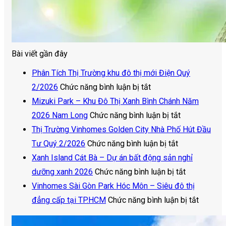
Bài viết gần đây
Phân Tích Thị Trường khu đô thị mới Điện Quý
ở
2/2026
Chức năng bình luận bị tắt
Phân
Mizuki Park – Khu Đô Thị Xanh Bình Chánh Năm
Tích
ở
2026 Nam Long
Chức năng bình luận bị tắt
Thị
Mizuki
Thị Trường Vinhomes Golden City Nhà Phố Hút Đầu
Trường
ở
Park
Tư Quý 2/2026
Chức năng bình luận bị tắt
khu
Thị
–
Xanh Island Cát Bà – Dự án bất động sản nghỉ
đô
Trường
Khu
ở
dưỡng xanh 2026
Chức năng bình luận bị tắt
thị
Vinhomes
Đô
Xanh
Vinhomes Sài Gòn Park Hóc Môn – Siêu đô thị
mới
Golden
Thị
Island
ở
đẳng cấp tại TP.HCM
Chức năng bình luận bị tắt
Điện
City
Xanh
Cát
Vinhom