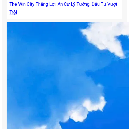
The Win City Thắng Lợi: An Cư Lý Tưởng, Đầu Tư Vượt
Trội