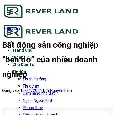
Bỏ
qua
nội
dung
Tin thị trường
Bất động sản công nghiệp
Trang Chủ
“bến đỗ” của nhiều doanh
Dự án
Chủ Đầu Tư
nghiệp
Tin tức
Tin thị trường
Tin dự án
Đăng vào
10/11/2021
bởi
Nguyễn Lâm
Cẩm nang nhà đất
Nội – Ngoại thất
Phong thủy
Thông tin quy hoạch