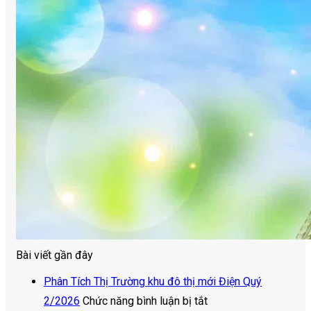
Bài viết gần đây
Phân Tích Thị Trường khu đô thị mới Điện Quý
ở
2/2026
Chức năng bình luận bị tắt