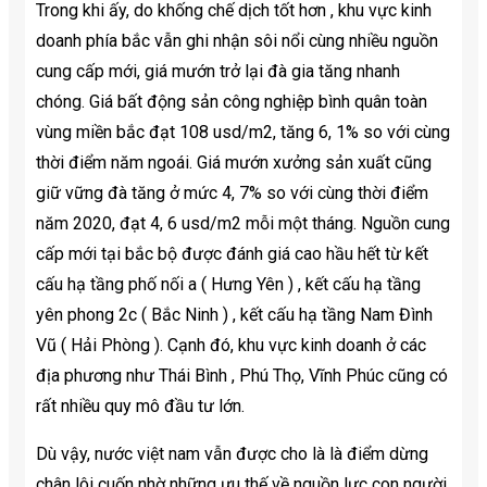
Trong khi ấy, do khống chế dịch tốt hơn , khu vực kinh
doanh phía bắc vẫn ghi nhận sôi nổi cùng nhiều nguồn
cung cấp mới, giá mướn trở lại đà gia tăng nhanh
chóng. Giá bất động sản công nghiệp bình quân toàn
vùng miền bắc đạt 108 usd/m2, tăng 6, 1% so với cùng
thời điểm năm ngoái. Giá mướn xưởng sản xuất cũng
giữ vững đà tăng ở mức 4, 7% so với cùng thời điểm
năm 2020, đạt 4, 6 usd/m2 mỗi một tháng. Nguồn cung
cấp mới tại bắc bộ được đánh giá cao hầu hết từ kết
cấu hạ tầng phố nối a ( Hưng Yên ) , kết cấu hạ tầng
yên phong 2c ( Bắc Ninh ) , kết cấu hạ tầng Nam Đình
Vũ ( Hải Phòng ). Cạnh đó, khu vực kinh doanh ở các
địa phương như Thái Bình , Phú Thọ, Vĩnh Phúc cũng có
rất nhiều quy mô đầu tư lớn.
Dù vậy, nước việt nam vẫn được cho là là điểm dừng
chân lôi cuốn nhờ những ưu thế về nguồn lực con người,