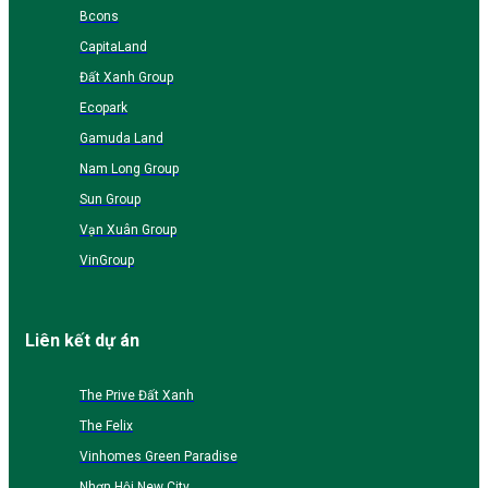
Bcons
CapitaLand
Đất Xanh Group
Ecopark
Gamuda Land
Nam Long Group
Sun Group
Vạn Xuân Group
VinGroup
Liên kết dự án
The Prive Đất Xanh
The Felix
Vinhomes Green Paradise
Nhơn Hội New City