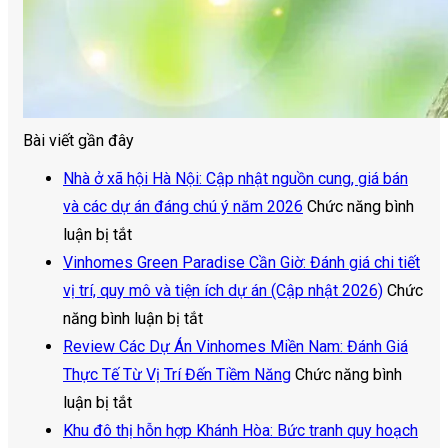
Bài viết gần đây
Nhà ở xã hội Hà Nội: Cập nhật nguồn cung, giá bán
và các dự án đáng chú ý năm 2026
Chức năng bình
ở
luận bị tắt
Nhà
Vinhomes Green Paradise Cần Giờ: Đánh giá chi tiết
ở
vị trí, quy mô và tiện ích dự án (Cập nhật 2026)
Chức
xã
ở
năng bình luận bị tắt
hội
Vinhomes
Review Các Dự Án Vinhomes Miền Nam: Đánh Giá
Hà
Green
Thực Tế Từ Vị Trí Đến Tiềm Năng
Chức năng bình
Nội:
ở
Paradise
luận bị tắt
Cập
Review
Cần
Khu đô thị hỗn hợp Khánh Hòa: Bức tranh quy hoạch