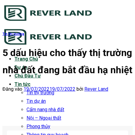
Bỏ
qua
nội
dung
Tin thị trường
5 dấu hiệu cho thấy thị trường
Trang Chủ
nhà đất đang bắt đầu hạ nhiệt
Dự án
Chủ Đầu Tư
Tin tức
Đăng vào
19/07/2022
19/07/2022
bởi
Rever Land
Tin thị trường
Tin dự án
Cẩm nang nhà đất
Nội – Ngoại thất
Phong thủy
Thông tin quy hoạch