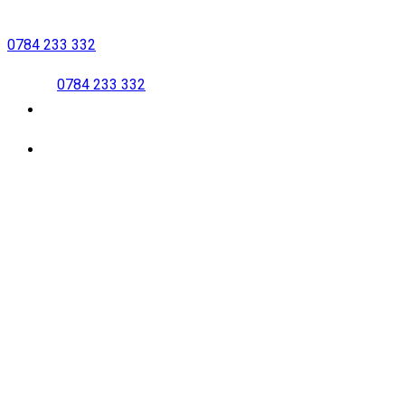
Bỏ
qua
0784 233 332
nội
0784 233 332
dung