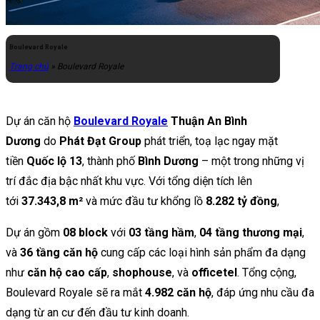
Boulevard Royale
Trang chủ
»
Boulevard Royale
Dự án căn hộ
Boulevard Royale
Thuận An Bình
Dương
do
Phát Đạt Group
phát triển, toạ lạc ngay mặt
tiền
Quốc lộ 13
, thành phố
Bình Dương
– một trong những vị
trí đắc địa bậc nhất khu vực. Với tổng diện tích lên
tới
37.343,8 m²
và mức đầu tư khổng lồ
8.282 tỷ đồng
,
Dự án gồm
08 block
với
03 tầng hầm
,
04 tầng thương mại
,
và
36 tầng căn hộ
cung cấp các loại hình sản phẩm đa dạng
như
căn hộ cao cấp
,
shophouse
, và
officetel
. Tổng cộng,
Boulevard Royale sẽ ra mắt
4.982 căn hộ
, đáp ứng nhu cầu đa
dạng từ an cư đến đầu tư kinh doanh.