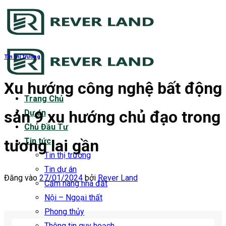
Bỏ
qua
nội
dung
Tin thị trường
Xu hướng công nghệ bất động
Trang Chủ
sản 9 xu hướng chủ đạo trong
Dự án
Chủ Đầu Tư
tương lai gần
Tin tức
Tin thị trường
Tin dự án
Đăng vào
27/01/2024
bởi
Rever Land
Cẩm nang nhà đất
Nội – Ngoại thất
Phong thủy
Thông tin quy hoạch