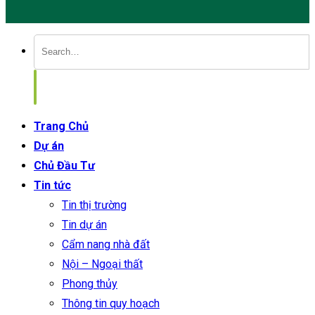
Trang Chủ
Dự án
Chủ Đầu Tư
Tin tức
Tin thị trường
Tin dự án
Cẩm nang nhà đất
Nội – Ngoại thất
Phong thủy
Thông tin quy hoạch