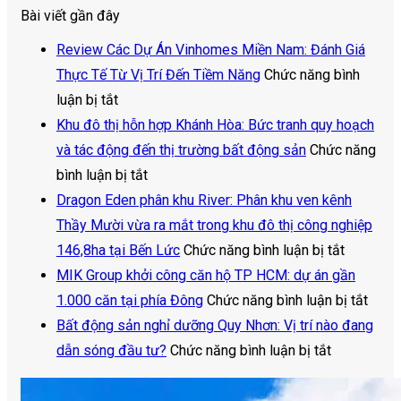
Bài viết gần đây
Review Các Dự Án Vinhomes Miền Nam: Đánh Giá
Thực Tế Từ Vị Trí Đến Tiềm Năng
Chức năng bình
ở
luận bị tắt
Review
Khu đô thị hỗn hợp Khánh Hòa: Bức tranh quy hoạch
Các
và tác động đến thị trường bất động sản
Chức năng
Dự
ở
bình luận bị tắt
Án
Khu
Dragon Eden phân khu River: Phân khu ven kênh
Vinhomes
đô
Thầy Mười vừa ra mắt trong khu đô thị công nghiệp
Miền
thị
ở
146,8ha tại Bến Lức
Chức năng bình luận bị tắt
Nam:
hỗn
Dragon
MIK Group khởi công căn hộ TP HCM: dự án gần
Đánh
hợp
Eden
ở
1.000 căn tại phía Đông
Chức năng bình luận bị tắt
Giá
Khánh
phân
MIK
Bất động sản nghỉ dưỡng Quy Nhơn: Vị trí nào đang
Thực
Hòa:
ở
khu
Grou
dẫn sóng đầu tư?
Chức năng bình luận bị tắt
Tế
Bức
Bất
River:
khởi
Từ
tranh
động
Phân
công