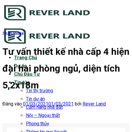
Bỏ
qua
nội
dung
Tin thị trường
Tư vấn thiết kế nhà cấp 4 hiện
Trang Chủ
đại hai phòng ngủ, diện tích
Dự án
Chủ Đầu Tư
5,2x18m
Tin tức
Tin thị trường
Tin dự án
Đăng vào
01/03/2021
01/03/2021
bởi
Rever Land
Cẩm nang nhà đất
Nội – Ngoại thất
Phong thủy
Thông tin quy hoạch