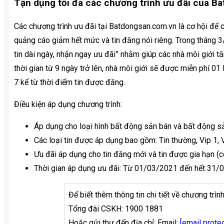
Tận dụng tối đa các chương trình ưu đãi của B
Các chương trình ưu đãi tại Batdongsan.com.vn là cơ hội để cá
quảng cáo giảm hết mức và tin đăng nói riêng. Trong tháng
tin dài ngày, nhận ngay ưu đãi” nhằm giúp các nhà môi giới tă
thời gian từ 9 ngày trở lên, nhà môi giới sẽ được miễn phí 01 
7 kể từ thời điểm tin được đăng.
Điều kiện áp dụng chương trình:
Áp dụng cho loại hình bất động sản bán và bất động s
Các loại tin được áp dụng bao gồm: Tin thường, Vip 1, V
Ưu đãi áp dụng cho tin đăng mới và tin được gia hạn (có
Thời gian áp dụng ưu đãi: Từ 01/03/2021 đến hết 31/
Để biết thêm thông tin chi tiết về chương trình
Tổng đài CSKH: 1900 1881
Hoặc gửi thư đến địa chỉ: Email:
[email prote