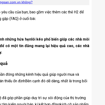
dongsan.com.vn không?
eo yêu cầu của bạn, bao gồm việc thêm các thẻ H2 để
 gặp (FAQ) ở cuối bài.
ình những hứa hẹnlôi kéo phổ biến giúp các nhà môi
 để có một tin đăng mang lại hiệu quả cao, các nhà
y.
 quả
phần đông những kênh hiệu quả giúp người mua và
 án thiếu ổn địnhBên cạnh đó dễ dàng, nhất là trong bối
hệ đã góp phần giúp duy trì sự sôi động của thị trường
tự tìm kiếm người bán, kí kết hợp đồngkích cỡ sản phẩm