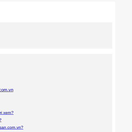
.com.vn
ời xem?
?
ngsan.com.vn?