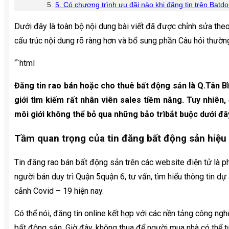
5. Có chương trình ưu đãi nào khi đăng tin trên Bat
Dưới đây là toàn bộ nội dung bài viết đã được chỉnh sửa th
cấu trúc nội dung rõ ràng hơn và bổ sung phần Câu hỏi thường
“`html
Đăng tin rao bán hoặc cho thuê bất động sản là Q.Tân B
giới tìm kiếm rất nhân viên sales tiềm năng. Tuy nhiên,
môi giới không thể bỏ qua những bảo trìbắt buộc dưới đâ
Tầm quan trọng của tin đăng bất động sản hiệu
Tin đăng rao bán bất động sản trên các website điện tử là 
người bán duy trì Quận 5quận 6, tư vấn, tìm hiểu thông tin dự
cảnh Covid – 19 hiện nay.
Có thể nói, đăng tin online kết hợp với các nền tảng công ng
bất động sản. Giờ đây, không thua để người mua nhà có thể 