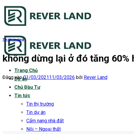
Bỏ
qua
nội
dung
Tin thị trường
không dừng lại ở đó tăng 60% 
Trang Chủ
Đăng vào
01/03/2021
11/03/2026
bởi
Rever Land
Dự án
Chủ Đầu Tư
Tin tức
Tin thị trường
Tin dự án
Cẩm nang nhà đất
Nội – Ngoại thất