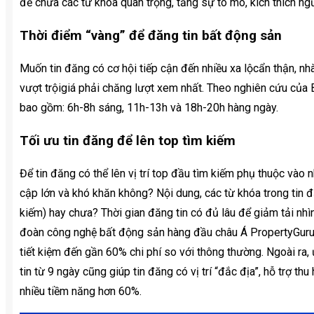
đề chứa các từ khóa quan trọng, tăng sự tò mò, kích thích ng
Thời điểm “vàng” để đăng tin bất động sản
Muốn tin đăng có cơ hội tiếp cận đến nhiều xa lộcẩn thận, nhà
vượt trộigiá phải chăng lượt xem nhất. Theo nghiên cứu của 
bao gồm: 6h-8h sáng, 11h-13h và 18h-20h hàng ngày.
Tối ưu tin đăng để lên top tìm kiếm
Để tin đăng có thể lên vị trí top đầu tìm kiếm phụ thuộc vào
cập lớn và khó khăn không? Nội dung, các từ khóa trong tin 
kiếm) hay chưa? Thời gian đăng tin có đủ lâu để giảm tải nhì
đoàn công nghệ bất động sản hàng đầu châu Á PropertyGuru Gr
tiết kiệm đến gần 60% chi phí so với thông thường. Ngoài ra,
tin từ 9 ngày cũng giúp tin đăng có vị trí “đắc địa”, hỗ trợ th
nhiều tiềm năng hơn 60%.