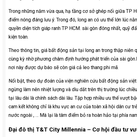
Trong những năm vừa qua, hạ tầng cơ sở ghép nối giữa TP H
điểm nóng đáng lưu ý. Trong đó, long an có ưu thế lớn lúc nằm
quyền diện tích giáp ranh TP HCM. sài gòn đông nhất, quỹ đấ
kiện toàn.
Theo thông tin, giá bất động sản tại long an trong thập niên 
cùng kỳ nhờ phương châm định hướng phát triển của sài gòn.Lú
nơi này được dự báo sẽ còn giá cả leo thang phi mã.
Nổi bật, theo dự đoán của viện nghiên cứu bất động sản việt
ngừng làm nên nhiệt lượng và dìu dắt trên thị trường lúc chi
tại lâu dài là chính sách dài lâu. Tập hợp nhiều ưu thế vượt bậc
cam kết không chỉ là khu vực an cư của toàn xã hội dân cư trẻ
nước ngoài , … Mà lại là tâm điểm bỏ ra hoàn hảo tại phía nam
Đại đô thị T&T City Millennia – Cơ hội đầu tư vượ