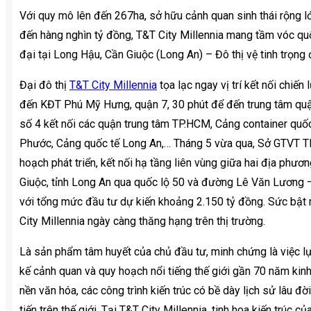
Với quy mô lên đến 267ha, sở hữu cảnh quan sinh thái rộng 
đến hàng nghìn tỷ đồng, T&T City Millennia mang tầm vóc quố
đại tại Long Hậu, Cần Giuộc (Long An) – Đô thị vệ tinh trọng
Đại đô thị
T&T City Millennia
tọa lạc ngay vị trí kết nối chiế
đến KĐT Phú Mỹ Hưng, quận 7, 30 phút để đến trung tâm quậ
số 4 kết nối các quận trung tâm TP.HCM, Cảng container qu
Phước, Cảng quốc tế Long An,… Tháng 5 vừa qua, Sở GTVT TP
hoạch phát triển, kết nối hạ tầng liên vùng giữa hai địa phư
Giuộc, tỉnh Long An qua quốc lộ 50 và đường Lê Văn Lương –
với tổng mức đầu tư dự kiến khoảng 2.150 tỷ đồng. Sức bật 
City Millennia ngày càng thăng hạng trên thị trường.
Là sản phẩm tâm huyết của chủ đầu tư, minh chứng là việc lựa 
kế cảnh quan và quy hoạch nổi tiếng thế giới gần 70 năm kinh
nền văn hóa, các công trình kiến trúc có bề dày lịch sử lâu đờ
tiến trên thế giới. Tại T&T City Millennia, tinh hoa kiến trúc