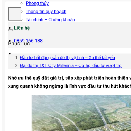
Phong thủy
Thông tin quy hoạch
Tài chính – Chứng khoán
Liên hệ
0859 166 188
Phục Lục
Đầu tư bất động sản đô thị vệ tinh – Xu thế tất yếu
Đại đô thị T&T City Millennia – Cơ hội đầu tư vượt trội
Nhờ ưu thế quỹ đất giá trị, sắp xếp phát triển hoàn thiện
xung quanh không ngừng là lĩnh vực đầu tư thu hút khách 