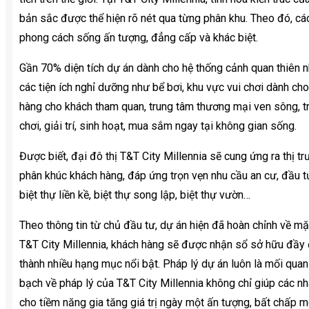
bản sắc được thể hiện rõ nét qua từng phân khu. Theo đó, c
phong cách sống ấn tượng, đẳng cấp và khác biệt.
Gần 70% diện tích dự án dành cho hệ thống cảnh quan thiên nhi
các tiện ích nghỉ dưỡng như bể bơi, khu vực vui chơi dành cho 
hàng cho khách tham quan, trung tâm thương mại ven sông, tr
chơi, giải trí, sinh hoạt, mua sắm ngay tại không gian sống.
Được biết, đại đô thị T&T City Millennia sẽ cung ứng ra thị t
phân khúc khách hàng, đáp ứng trọn vẹn nhu cầu an cư, đầu tư s
biệt thự liền kề, biệt thự song lập, biệt thự vườn…
Theo thông tin từ chủ đầu tư, dự án hiện đã hoàn chỉnh về mặ
T&T City Millennia, khách hàng sẽ được nhận sổ sở hữu đầy 
thành nhiều hạng mục nổi bật. Pháp lý dự án luôn là mối qua
bạch về pháp lý của T&T City Millennia không chỉ giúp các nh
cho tiềm năng gia tăng giá trị ngày một ấn tượng, bất chấp m