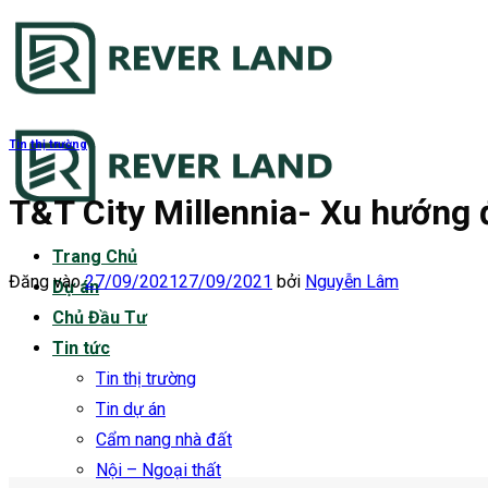
Bỏ
qua
nội
dung
Tin thị trường
T&T City Millennia- Xu hướng 
Trang Chủ
Đăng vào
27/09/2021
27/09/2021
bởi
Nguyễn Lâm
Dự án
Chủ Đầu Tư
Tin tức
Tin thị trường
Tin dự án
Cẩm nang nhà đất
Nội – Ngoại thất