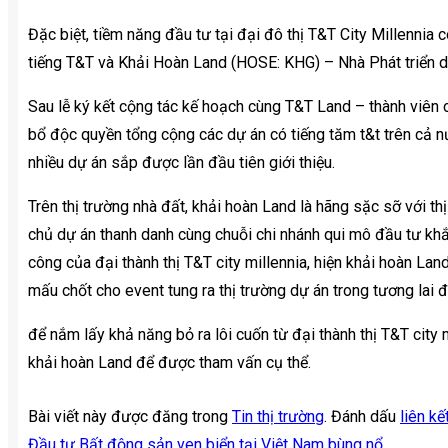
Đặc biệt, tiềm năng đầu tư tại đại đô thị T&T City Millenni
tiếng T&T và Khải Hoàn Land (HOSE: KHG) – Nhà Phát triển d
Sau lễ ký kết cộng tác kế hoạch cùng T&T Land – thành viên cô
bổ độc quyền tổng cộng các dự án có tiếng tăm t&t trên cả nướ
nhiều dự án sắp được lần đầu tiên giới thiệu.
Trên thị trường nhà đất, khải hoàn Land là hãng sặc sỡ với thị
chủ dự án thanh danh cùng chuỗi chi nhánh qui mô đầu tư kh
công của đại thành thị T&T city millennia, hiện khải hoàn La
mấu chốt cho event tung ra thị trường dự án trong tương lai đ
để nắm lấy khả năng bỏ ra lôi cuốn từ đại thành thị T&T city 
khải hoàn Land để được tham vấn cụ thể.
Bài viết này được đăng trong
Tin thị trường
. Đánh dấu
liên kế
Đầu tư Bất động sản ven biển tại Việt Nam bùng nổ