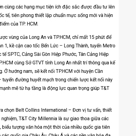
lớn cùng các hạng mục tiện ích đặc sắc được đầu tư lên
c tế, tiên phong thiết lập chuẩn mực sống mới và hiện
 điểm của TP. HCM.
n lược vùng của Long An và TP.HCM, chỉ mất 15 phút để
n 1, kề cận cao tốc Bến Lức – Long Thành, tuyến Metro
ốc tế SPTC, Cảng Sài Gòn Hiệp Phước, Tân Cảng Hiệp
.HCM cùng Sở GTVT tỉnh Long An nhất trí thông qua kế
ơng. Ở hướng nam, sẽ kết nối TP.HCM với huyện Cần
 tuyến đường huyết mạch trong chiến lược kết nối này
mạnh mẽ từ hạ tầng là động lực quan trọng giúp T&T
chọn Belt Collins International – Đơn vị tư vấn, thiết
 nghiệm, T&T City Millennia là sự giao thoa giữa các
i, biểu tượng văn hóa một thời của nhiều quốc gia tiên
 của các quốc gia Châu Âu, Châu Á và các nền văn hóa đa