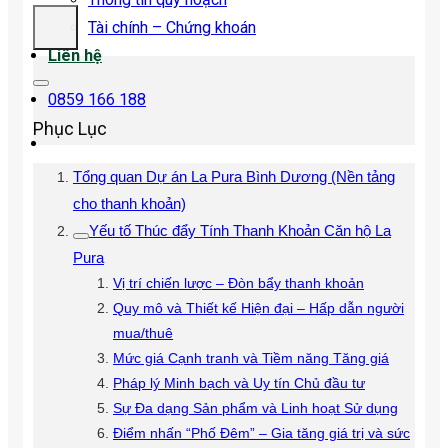
Tài chính – Chứng khoán
Liên hệ
0859 166 188
Phục Lục
Tổng quan Dự án La Pura Bình Dương (Nền tảng
cho thanh khoản)
Yếu tố Thúc đẩy Tính Thanh Khoản Căn hộ La
Pura
Vị trí chiến lược – Đòn bẩy thanh khoản
Quy mô và Thiết kế Hiện đại – Hấp dẫn người
mua/thuê
Mức giá Cạnh tranh và Tiềm năng Tăng giá
Pháp lý Minh bạch và Uy tín Chủ đầu tư
Sự Đa dạng Sản phẩm và Linh hoạt Sử dụng
Điểm nhấn “Phố Đêm” – Gia tăng giá trị và sức