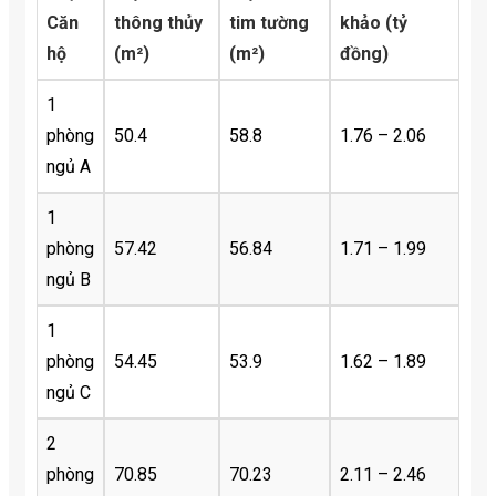
Căn
thông thủy
tim tường
khảo (tỷ
hộ
(m²)
(m²)
đồng)
1
phòng
50.4
58.8
1.76 – 2.06
ngủ A
1
phòng
57.42
56.84
1.71 – 1.99
ngủ B
1
phòng
54.45
53.9
1.62 – 1.89
ngủ C
2
phòng
70.85
70.23
2.11 – 2.46