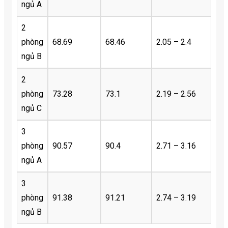
ngủ A
2
phòng
68.69
68.46
2.05 – 2.4
ngủ B
2
phòng
73.28
73.1
2.19 – 2.56
ngủ C
3
phòng
90.57
90.4
2.71 – 3.16
ngủ A
3
phòng
91.38
91.21
2.74 – 3.19
ngủ B