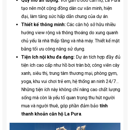
Quy mô ấn tượng:
Với gần 6.000 căn hộ, La Pura
tạo nên một cộng đồng dân cư văn minh, hiện
đại, làm tăng sức hấp dẫn chung của dự án.
Thiết kế thông minh:
Các căn hộ sở hữu nhiều
hướng view rộng và thông thoáng do xung quanh
chủ yếu là nhà thấp tầng và nhà máy. Thiết kế mặt
bằng tối ưu công năng sử dụng.
Tiện ích nội khu đa dạng:
Dự án tích hợp đầy đủ
tiện ích cao cấp như hồ bơi tràn bờ, công viên cây
xanh, siêu thị, trung tâm thương mại, phòng gym,
yoga, khu vui chơi trẻ em, hệ thống an ninh 24/7…
Những tiện ích này không chỉ nâng cao chất lượng
sống mà còn là yếu tố quan trọng thu hút người
mua và người thuê, góp phần đảm bảo
tính
thanh khoản căn hộ La Pura
.