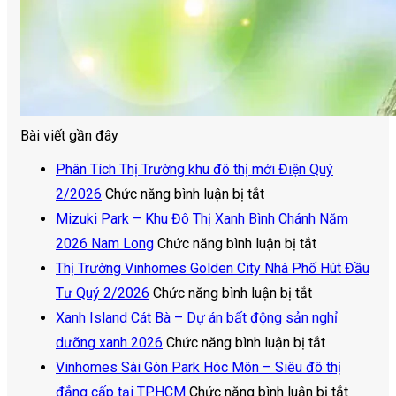
Bài viết gần đây
Phân Tích Thị Trường khu đô thị mới Điện Quý
ở
2/2026
Chức năng bình luận bị tắt
Phân
Mizuki Park – Khu Đô Thị Xanh Bình Chánh Năm
Tích
ở
2026 Nam Long
Chức năng bình luận bị tắt
Thị
Mizuki
Thị Trường Vinhomes Golden City Nhà Phố Hút Đầu
Trường
ở
Park
Tư Quý 2/2026
Chức năng bình luận bị tắt
khu
Thị
–
Xanh Island Cát Bà – Dự án bất động sản nghỉ
đô
Trường
Khu
ở
dưỡng xanh 2026
Chức năng bình luận bị tắt
thị
Vinhomes
Đô
Xanh
Vinhomes Sài Gòn Park Hóc Môn – Siêu đô thị
mới
Golden
Thị
Island
ở
đẳng cấp tại TP.HCM
Chức năng bình luận bị tắt