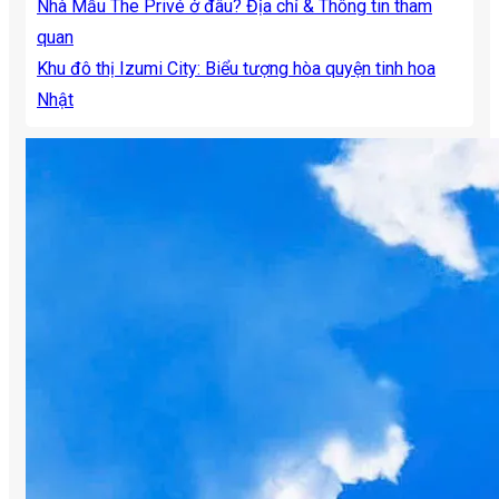
Nhà Mẫu The Privé ở đâu? Địa chỉ & Thông tin tham
quan
Khu đô thị Izumi City: Biểu tượng hòa quyện tinh hoa
Nhật