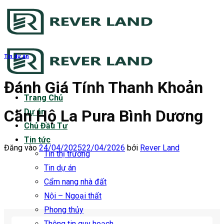
Bỏ
qua
nội
dung
Tin dự án
Đánh Giá Tính Thanh Khoản
Trang Chủ
Căn Hộ La Pura Bình Dương
Dự án
Chủ Đầu Tư
Tin tức
Đăng vào
24/04/2025
22/04/2026
bởi
Rever Land
Tin thị trường
Tin dự án
Cẩm nang nhà đất
Nội – Ngoại thất
Phong thủy
Thông tin quy hoạch