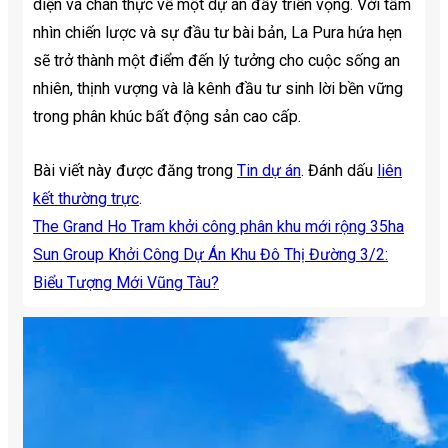
diện và chân thực về một dự án đầy triển vọng. Với tầm
nhìn chiến lược và sự đầu tư bài bản, La Pura hứa hẹn
sẽ trở thành một điểm đến lý tưởng cho cuộc sống an
nhiên, thịnh vượng và là kênh đầu tư sinh lời bền vững
trong phân khúc bất động sản cao cấp.
Bài viết này được đăng trong
Tin dự án
. Đánh dấu
liên
kết thường trực
.
The Grand Ho Tram khởi công phân khu mới rộng 35ha
Sun Group Khởi Công Dự Án Khu Đô Thị Đường 3/2:
Biểu Tượng Mới Vũng Tàu?