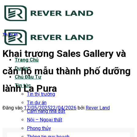
Bỏ
qua
nội
dung
Tin dự án
Khai trương Sales Gallery và
Trang Chủ
căn hộ mẫu thành phố dưỡng
Dự án
Chủ Đầu Tư
lành La Pura
Tin tức
Tin thị trường
Tin dự án
Đăng vào
17/05/2025
22/04/2026
bởi
Rever Land
Cẩm nang nhà đất
Nội – Ngoại thất
Phong thủy
Thông tin quy hoạch