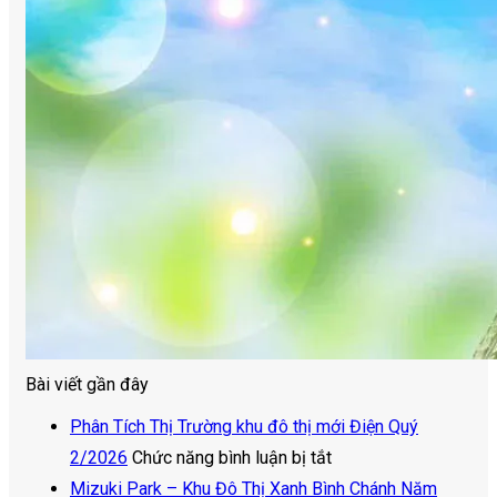
Bài viết gần đây
Phân Tích Thị Trường khu đô thị mới Điện Quý
ở
2/2026
Chức năng bình luận bị tắt
Phân
Mizuki Park – Khu Đô Thị Xanh Bình Chánh Năm