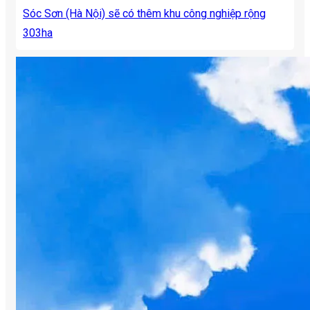
Sóc Sơn (Hà Nội) sẽ có thêm khu công nghiệp rộng
303ha