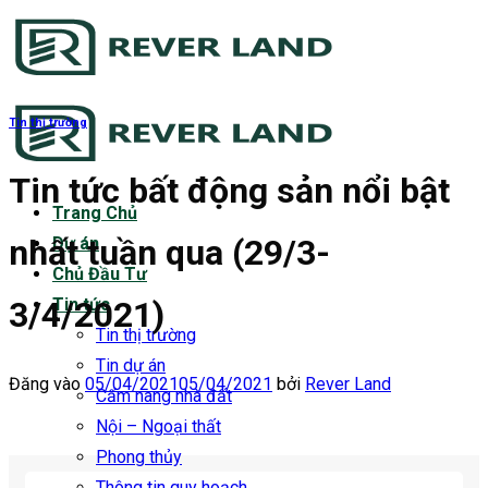
Bỏ
qua
nội
dung
Tin thị trường
Tin tức bất động sản nổi bật
Trang Chủ
nhất tuần qua (29/3-
Dự án
Chủ Đầu Tư
3/4/2021)
Tin tức
Tin thị trường
Tin dự án
Đăng vào
05/04/2021
05/04/2021
bởi
Rever Land
Cẩm nang nhà đất
Nội – Ngoại thất
Phong thủy
Thông tin quy hoạch