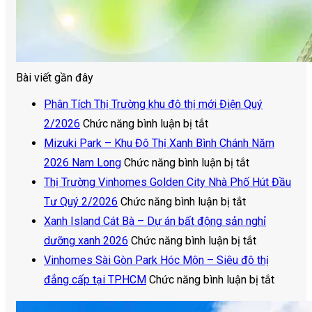
Bài viết gần đây
Phân Tích Thị Trường khu đô thị mới Điện Quý
ở
2/2026
Chức năng bình luận bị tắt
Phân
Mizuki Park – Khu Đô Thị Xanh Bình Chánh Năm
Tích
ở
2026 Nam Long
Chức năng bình luận bị tắt
Thị
Mizuki
Thị Trường Vinhomes Golden City Nhà Phố Hút Đầu
Trường
ở
Park
Tư Quý 2/2026
Chức năng bình luận bị tắt
khu
Thị
–
Xanh Island Cát Bà – Dự án bất động sản nghỉ
đô
Trường
Khu
ở
dưỡng xanh 2026
Chức năng bình luận bị tắt
thị
Vinhomes
Đô
Xanh
Vinhomes Sài Gòn Park Hóc Môn – Siêu đô thị
mới
Golden
Thị
Island
ở
đẳng cấp tại TP.HCM
Chức năng bình luận bị tắt
Điện
City
Xanh
Cát
Vinhom