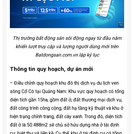
Thị trường bất động sản sôi động ngay từ đầu năm
khiến lượt truy cập và lượng người dùng mới trên
Batdongsan.com.vn lập kỷ lục
Thông tin quy hoạch, dự án mới
– Điều chỉnh quy hoạch khu đô thị dịch vụ du lịch ven
sông Cổ Cò tại Quảng Nam: Khu vực quy hoạch có tổng
diện tích gần 15ha, gồm đất ở, đất thương mại dịch vụ,
đất công trình công cộng, đất hạ tầng kỹ thuật và khu ở
hiện trạng chỉnh trang, đất cây xanh. Trong đó, diện tích
đất ở là 50.488m2 sẽ chủ sở hửu dựng nhà ở tái định
cư, biệt thự và liền kề. Cụ thể, khu ở tái định cư có tổng