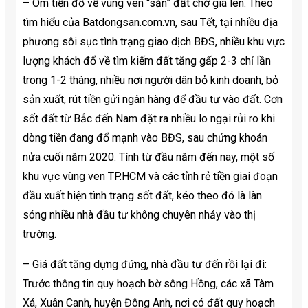
– Ôm tiền đổ về vùng ven “săn” đất chờ giá lên: Theo
tìm hiểu của Batdongsan.com.vn, sau Tết, tại nhiều địa
phương sôi sục tình trạng giao dịch BĐS, nhiều khu vực
lượng khách đổ về tìm kiếm đất tăng gấp 2-3 chỉ lần
trong 1-2 tháng, nhiều nơi người dân bỏ kinh doanh, bỏ
sản xuất, rút tiền gửi ngân hàng để đầu tư vào đất. Cơn
sốt đất từ Bắc đến Nam đặt ra nhiều lo ngại rủi ro khi
dòng tiền đang đổ mạnh vào BĐS, sau chứng khoán
nửa cuối năm 2020. Tính từ đầu năm đến nay, một số
khu vực vùng ven TP.HCM và các tỉnh rẻ tiền giai đoạn
đầu xuất hiện tình trạng sốt đất, kéo theo đó là làn
sóng nhiều nhà đầu tư không chuyên nhảy vào thị
trường.
– Giá đất tăng dựng đứng, nhà đầu tư đến rồi lại đi:
Trước thông tin quy hoạch bờ sông Hồng, các xã Tàm
Xá, Xuân Canh, huyện Đông Anh, nơi có đất quy hoạch