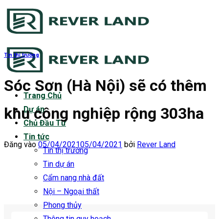
Bỏ
qua
nội
dung
Tin thị trường
Sóc Sơn (Hà Nội) sẽ có thêm
Trang Chủ
khu công nghiệp rộng 303ha
Dự án
Chủ Đầu Tư
Tin tức
Đăng vào
05/04/2021
05/04/2021
bởi
Rever Land
Tin thị trường
Tin dự án
Cẩm nang nhà đất
Nội – Ngoại thất
Phong thủy
Thông tin quy hoạch