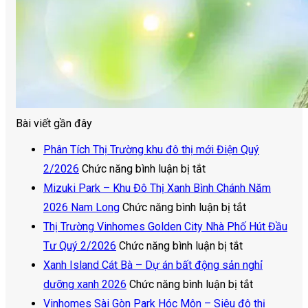
Bài viết gần đây
Phân Tích Thị Trường khu đô thị mới Điện Quý
ở
2/2026
Chức năng bình luận bị tắt
Phân
Mizuki Park – Khu Đô Thị Xanh Bình Chánh Năm
Tích
ở
2026 Nam Long
Chức năng bình luận bị tắt
Thị
Mizuki
Thị Trường Vinhomes Golden City Nhà Phố Hút Đầu
Trường
ở
Park
Tư Quý 2/2026
Chức năng bình luận bị tắt
khu
Thị
–
Xanh Island Cát Bà – Dự án bất động sản nghỉ
đô
Trường
Khu
ở
dưỡng xanh 2026
Chức năng bình luận bị tắt
thị
Vinhomes
Đô
Xanh
Vinhomes Sài Gòn Park Hóc Môn – Siêu đô thị