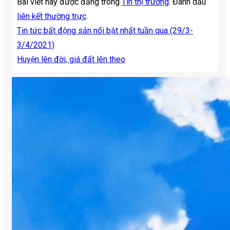
Bài viết này được đăng trong
Tin thị trường
. Đánh dấu
liên kết thường trực
.
Tin tức bất động sản nổi bật nhất tuần qua (29/3-
3/4/2021)
Huyện lên đời, giá đất lên theo