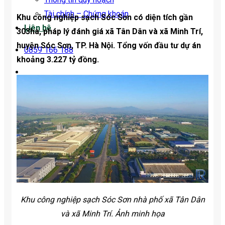
Tài chính – Chứng khoán
Khu công nghiệp sạch Sóc Sơn có diện tích gần
Liên hệ
303ha, pháp lý đánh giá xã Tân Dân và xã Minh Trí,
huyện Sóc Sơn, TP. Hà Nội. Tổng vốn đầu tư dự án
0859 166 188
khoảng 3.227 tỷ đồng.
Khu công nghiệp sạch Sóc Sơn nhà phố xã Tân Dân
và xã Minh Trí. Ảnh minh họa