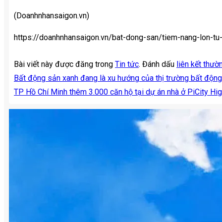
(Doanhnhansaigon.vn)
https://doanhnhansaigon.vn/bat-dong-san/tiem-nang-lon-tu
Bài viết này được đăng trong
Tin tức
. Đánh dấu
liên kết thườ
Bất động sản xanh đang là xu hướng của thị trường bất độ
TP Hồ Chí Minh thêm 3.000 căn hộ tại dự án nhà ở PiCity Hi