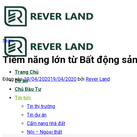
Bỏ
qua
nội
dung
Tin tức
Tiềm năng lớn từ Bất động sản
Trang Chủ
Đăng vào
19/04/2020
19/04/2020
bởi
Rever Land
Dự án
Chủ Đầu Tư
Tin tức
Tin thị trường
Tin dự án
Cẩm nang nhà đất
Nội – Ngoại thất