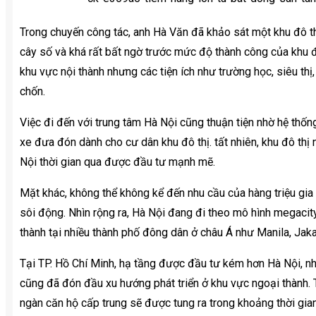
Trong chuyến công tác, anh Hà Văn đã khảo sát một khu đô th
cây số và khá rất bất ngờ trước mức độ thành công của khu đ
khu vực nội thành nhưng các tiện ích như trường học, siêu thị
chốn.
Việc đi đến với trung tâm Hà Nội cũng thuận tiện nhờ hệ thốn
xe đưa đón dành cho cư dân khu đô thị. tất nhiên, khu đô th
Nội thời gian qua được đầu tư mạnh mẽ.
Mặt khác, không thể không kể đến nhu cầu của hàng triệu gia 
sôi động. Nhìn rộng ra, Hà Nội đang đi theo mô hình megacity 
thành tại nhiều thành phố đông dân ở châu Á như Manila, Jak
Tại TP. Hồ Chí Minh, hạ tầng được đầu tư kém hơn Hà Nội, n
cũng đã đón đầu xu hướng phát triển ở khu vực ngoại thành. 
ngàn căn hộ cấp trung sẽ được tung ra trong khoảng thời gian