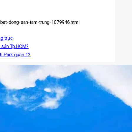
-bat-dong-san-tam-trung-1079946.html
ng trực
.
ng sản Tp.HCM?
gh Park quận 12