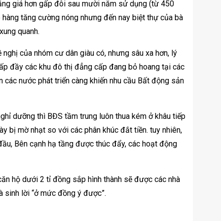
tăng giá hơn gấp đôi sau mười năm sử dụng (từ 450
vào hàng tăng cường nóng nhưng đến nay biệt thự của bà
xung quanh.
 nghị của nhóm cư dân giàu có, nhưng sâu xa hơn, lý
 lấp đầy các khu đô thị đẳng cấp đang bỏ hoang tại các
n các nước phát triển càng khiến nhu cầu Bất động sản
nghỉ dưỡng thì BĐS tầm trung luôn thua kém ở khâu tiếp
y bị mờ nhạt so với các phân khúc đắt tiền. tuy nhiên,
đầu, Bên cạnh hạ tầng được thúc đẩy, các hoạt động
ăn hộ dưới 2 tỉ đồng sắp hình thành sẽ được các nhà
 và sinh lời “ở mức đồng ý được”.