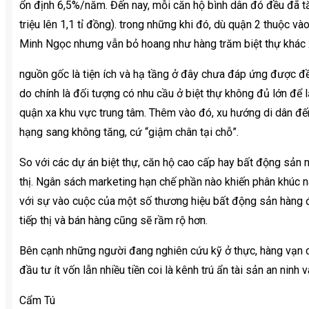
ổn định 6,5%/năm. Đến nay, mỗi căn hộ bình dân đó đều đã 
triệu lên 1,1 tỉ đồng). trong những khi đó, dù quận 2 thuộc 
Minh Ngọc nhưng vẫn bỏ hoang như hàng trăm biệt thự khác 
nguồn gốc là tiện ích và hạ tầng ở đây chưa đáp ứng được đề
do chính là đối tượng có nhu cầu ở biệt thự không đủ lớn để
quận xa khu vực trung tâm. Thêm vào đó, xu hướng di dân đế
hạng sang không tăng, cứ “giậm chân tại chỗ”.
So với các dự án biệt thự, căn hộ cao cấp hay bất động sản 
thị. Ngân sách marketing hạn chế phần nào khiến phân khúc nà
với sự vào cuộc của một số thương hiệu bất động sản hàng 
tiếp thị và bán hàng cũng sẽ rầm rộ hơn.
Bên cạnh những người đang nghiên cứu kỹ ở thực, hàng vạn c
đầu tư ít vốn lẫn nhiều tiền coi là kênh trú ẩn tài sản an ninh
Cẩm Tú