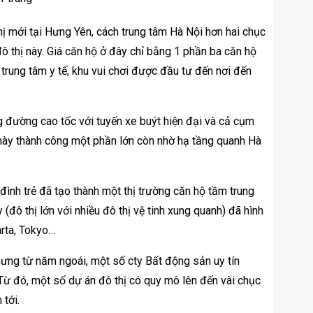
ị mới tại Hưng Yên, cách trung tâm Hà Nội hơn hai chục
ô thị này. Giá căn hộ ở đây chỉ bằng 1 phần ba căn hộ
, trung tâm y tế, khu vui chơi được đầu tư đến nơi đến
g đường cao tốc với tuyến xe buýt hiện đại và cả cụm
ị này thành công một phần lớn còn nhờ hạ tầng quanh Hà
đình trẻ đã tạo thành một thị trường căn hộ tầm trung
(đô thị lớn với nhiều đô thị vệ tinh xung quanh) đã hình
arta, Tokyo…
hưng từ năm ngoái, một số cty Bất động sản uy tín
Từ đó, một số dự án đô thị có quy mô lên đến vài chục
 tới.