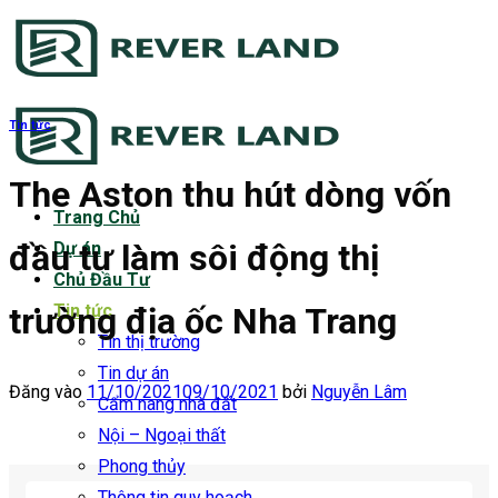
Bỏ
qua
nội
dung
Tin tức
The Aston thu hút dòng vốn
Trang Chủ
đầu tư làm sôi động thị
Dự án
Chủ Đầu Tư
trường địa ốc Nha Trang
Tin tức
Tin thị trường
Tin dự án
Đăng vào
11/10/2021
09/10/2021
bởi
Nguyễn Lâm
Cẩm nang nhà đất
Nội – Ngoại thất
Phong thủy
Thông tin quy hoạch