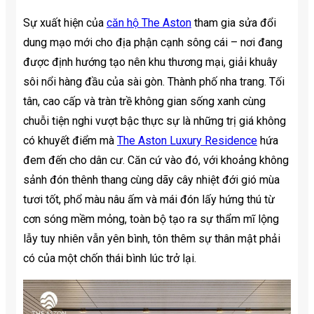
Sự xuất hiện của
căn hộ The Aston
tham gia sửa đổi
dung mạo mới cho địa phận cạnh sông cái – nơi đang
được định hướng tạo nên khu thương mại, giải khuây
sôi nổi hàng đầu của sài gòn. Thành phố nha trang. Tối
tân, cao cấp và tràn trề không gian sống xanh cùng
chuỗi tiện nghi vượt bậc thực sự là những trị giá không
có khuyết điểm mà
The Aston Luxury Residence
hứa
đem đến cho dân cư. Căn cứ vào đó, với khoảng không
sảnh đón thênh thang cùng dãy cây nhiệt đới gió mùa
tươi tốt, phổ màu nâu ấm và mái đón lấy hứng thú từ
cơn sóng mềm mỏng, toàn bộ tạo ra sự thẩm mĩ lộng
lẫy tuy nhiên vẫn yên bình, tôn thêm sự thân mật phải
có của một chốn thái bình lúc trở lại.