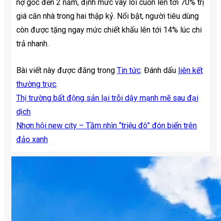
nợ gốc đến 2 năm, định mức vay lôi cuốn lên tới 70% trị
giá căn nhà trong hai thập kỷ. Nổi bật, người tiêu dùng
còn được tặng ngay mức chiết khấu lên tới 14% lúc chi
trả nhanh.
Bài viết này được đăng trong
Tin tức
. Đánh dấu
liên kết
thường trực
.
Thị trường bất động sản lại trỗi dậy mạnh mẽ sau đại
dịch
Nhơn hội new city – Tầm nhìn “triệu đô” đón biển trên
đảo xanh