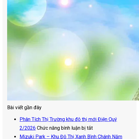
Bài viết gần đây
Phân Tích Thị Trường khu đô thị mới Điện Quý
ở
2/2026
Chức năng bình luận bị tắt
Phân
Mizuki Park – Khu Đô Thị Xanh Bình Chánh Năm