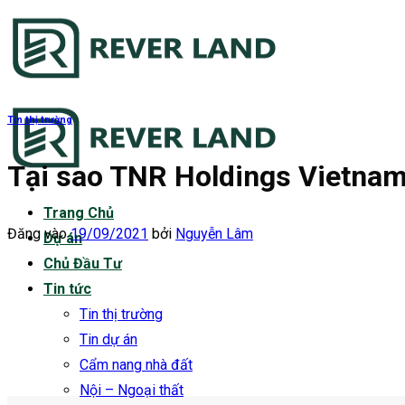
Bỏ
qua
nội
dung
Tin thị trường
Tại sao TNR Holdings Vietnam
Trang Chủ
Đăng vào
19/09/2021
bởi
Nguyễn Lâm
Dự án
Chủ Đầu Tư
Tin tức
Tin thị trường
Tin dự án
Cẩm nang nhà đất
Nội – Ngoại thất