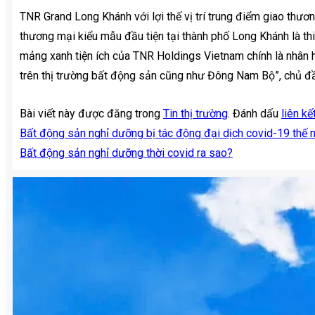
TNR Grand Long Khánh với lợi thế vị trí trung điểm giao thương
thương mại kiểu mẫu đầu tiện tại thành phố Long Khánh là thi
mảng xanh tiện ích của TNR Holdings Vietnam chính là nhân 
trên thị trường bất động sản cũng như Đông Nam Bộ”, chủ đ
Bài viết này được đăng trong
Tin thị trường
. Đánh dấu
liên kế
Bất động sản nghỉ dưỡng bị tác động đại dịch covid-19 thế 
Bất động sản nghỉ dưỡng thời covid ra sao?