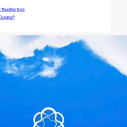
t thường trực
.
 Dương?