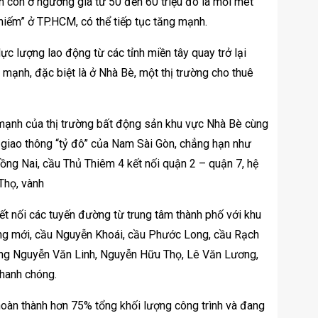
n còn ở ngưỡng giá từ 50 đến 60 triệu đô la mỗi mét
hiếm” ở TP.HCM, có thể tiếp tục tăng mạnh.
 lực lượng lao động từ các tỉnh miền tây quay trở lại
mạnh, đặc biệt là ở Nhà Bè, một thị trường cho thuê
 mạnh của thị trường bất động sản khu vực Nhà Bè cùng
ng giao thông “tỷ đô” của Nam Sài Gòn, chẳng hạn như
ng Nai, cầu Thủ Thiêm 4 kết nối quận 2 – quận 7, hệ
Thọ, vành
t nối các tuyến đường từ trung tâm thành phố với khu
ng mới, cầu Nguyễn Khoái, cầu Phước Long, cầu Rạch
ờng Nguyễn Văn Linh, Nguyễn Hữu Thọ, Lê Văn Lương,
hanh chóng.
oàn thành hơn 75% tổng khối lượng công trình và đang