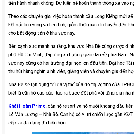
tiến hành nhanh chóng. Dự kiến sẽ hoàn thành thông xe vào n
Theo các chuyên gia, việc hoàn thành cầu Long Kiểng mới sẽ
kết nối liên vùng và liên tỉnh, giảm thời gian di chuyển đến 
cho bất động sản ở khu vực này.
Bên cạnh sức mạnh hạ tầng, khu vực Nhà Bè cũng được định h
phố Hồ Chí Minh, đáp ứng xu hướng giãn dân về phía Nam. N
vực này cũng có hai trường đại học lớn đầu tiên, Đại học Tà
thu hút hàng nghìn sinh viên, giảng viên và chuyên gia đến h
Nhà Bè sẽ tận dụng tối đa vị thế của đô thị vệ tinh của TP.H
biệt là căn hộ cao cấp, tạo ra bước đột phá với tăng giá nhan
Khải Hoàn Prime
, căn hộ resort và hồ muối khoáng đầu tiê
Lê Văn Lương – Nhà Bè. Căn hộ có vị trí chiến lược gần KĐT 
cấp và đa dạng đã hiện hữu.