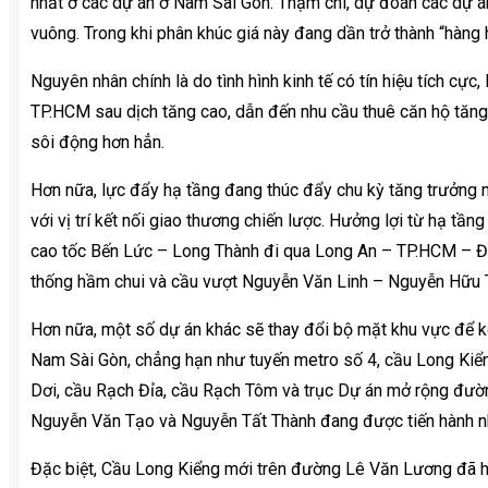
nhất ở các dự án ở Nam Sài Gòn. Thậm chí, dự đoán các dự á
vuông. Trong khi phân khúc giá này đang dần trở thành “hàng 
Nguyên nhân chính là do tình hình kinh tế có tín hiệu tích cực,
TP.HCM sau dịch tăng cao, dẫn đến nhu cầu thuê căn hộ tăng 
sôi động hơn hẳn.
Hơn nữa, lực đẩy hạ tầng đang thúc đẩy chu kỳ tăng trưởng
với vị trí kết nối giao thương chiến lược. Hưởng lợi từ hạ tầ
cao tốc Bến Lức – Long Thành đi qua Long An – TP.HCM – Đồ
thống hầm chui và cầu vượt Nguyễn Văn Linh – Nguyễn Hữu 
Hơn nữa, một số dự án khác sẽ thay đổi bộ mặt khu vực để kế
Nam Sài Gòn, chẳng hạn như tuyến metro số 4, cầu Long Kiể
Dơi, cầu Rạch Đỉa, cầu Rạch Tôm và trục Dự án mở rộng đư
Nguyễn Văn Tạo và Nguyễn Tất Thành đang được tiến hành n
Đặc biệt, Cầu Long Kiểng mới trên đường Lê Văn Lương đã h