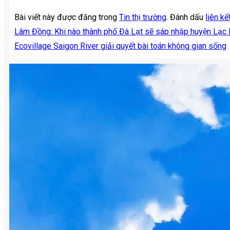
Bài viết này được đăng trong
Tin thị trường
. Đánh dấu
liên kế
Lâm Đồng: Khi nào thành phố Đà Lạt sẽ sáp nhập huyện Lạc
Ecovillage Saigon River giải quyết bài toán không gian sống