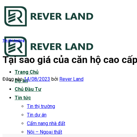
Bỏ
qua
nội
dung
Tin thị trường
Tại sao giá của căn hộ cao c
Trang Chủ
Đăng vào
14/08/2023
bởi
Rever Land
Dự án
Chủ Đầu Tư
Tin tức
Tin thị trường
Tin dự án
Cẩm nang nhà đất
Nội – Ngoại thất