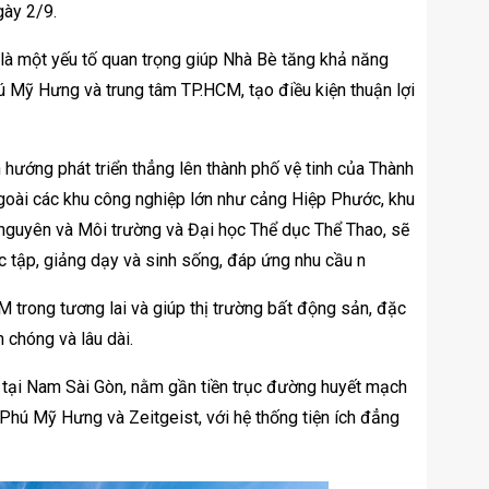
gày 2/9.
 là một yếu tố quan trọng giúp Nhà Bè tăng khả năng
Phú Mỹ Hưng và trung tâm TP.HCM, tạo điều kiện thuận lợi
ướng phát triển thẳng lên thành phố vệ tinh của Thành
goài các khu công nghiệp lớn như cảng Hiệp Phước, khu
i nguyên và Môi trường và Đại học Thể dục Thể Thao, sẽ
ọc tập, giảng dạy và sinh sống, đáp ứng nhu cầu n
CM trong tương lai và giúp thị trường bất động sản, đặc
h chóng và lâu dài.
n tại Nam Sài Gòn, nằm gần tiền trục đường huyết mạch
Phú Mỹ Hưng và Zeitgeist, với hệ thống tiện ích đẳng