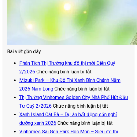
Bài viết gần đây
Phân Tích Thị Trường khu đô thị mới Điện Quý
ở
2/2026
Chức năng bình luận bị tắt
Phân
Mizuki Park – Khu Đô Thị Xanh Bình Chánh Năm
Tích
ở
2026 Nam Long
Chức năng bình luận bị tắt
Thị
Mizuki
Thị Trường Vinhomes Golden City Nhà Phố Hút Đầu
Trường
ở
Park
Tư Quý 2/2026
Chức năng bình luận bị tắt
khu
Thị
–
Xanh Island Cát Bà – Dự án bất động sản nghỉ
đô
Trường
Khu
ở
dưỡng xanh 2026
Chức năng bình luận bị tắt
thị
Vinhomes
Đô
Xanh
Vinhomes Sài Gòn Park Hóc Môn – Siêu đô thị