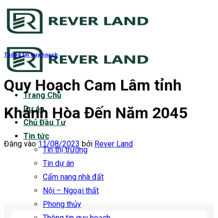
Bỏ
qua
nội
dung
Thông tin quy hoạch
Quy Hoạch Cam Lâm tỉnh
Trang Chủ
Khánh Hòa Đến Năm 2045
Dự án
Chủ Đầu Tư
Tin tức
Đăng vào
11/08/2023
bởi
Rever Land
Tin thị trường
Tin dự án
Cẩm nang nhà đất
Nội – Ngoại thất
Phong thủy
Thông tin quy hoạch