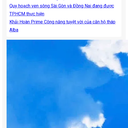
Quy hoạch ven sông Sài Gòn và Đồng Nai đang được
TP.HCM thực hiện
Khải Hoàn Prime Công năng tuyệt vời của căn hộ tháp
Alba