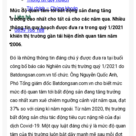
Tài chính – Chứng khoán
Mức độ quan tâm tới bất động sản đang tăng
Liên hệ
trưởng cao nhất cho tất cả cho các năm qua. Nhiều
thông tin quy hoạch được đưa ra trong quý 1/2021
0859 166 188
khiến thị trường gần tái hiện đỉnh quan tâm năm
2006.
Đó là những thông tin đáng chú ý được đưa ra tại buổi
công bố báo cáo Nghiên cứu thị trường quý 1/2021 do
Batdongsan.com.vn tổ chức. Ông Nguyễn Quốc Anh,
Phó Tổng giám đốc Batdongsan.com.vn cho biết mức
mức độ quan tâm tới bất động sản đang tăng trưởng
cao nhất xum xuê chiêm ngưỡng cảnh vật năm qua, đạt
37% so với cùng kì năm ngoái. Từ năm 2020, thị trường
bất động sản chịu tác động tiêu cực nặng nề của đại
dịch Covid-19. Một quy luật đáng chú ý là mức độ quan
tâm của thị trường luôn bật dậy mạnh mẽ sau mỗi đợt