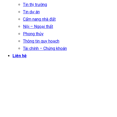
Tin thị trường
Tin dự án
Cẩm nang nhà đất
Nội – Ngoại thất
Phong thủy
Thông tin quy hoạch
Tài chính – Chứng khoán
Liên hệ