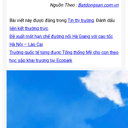
Nguồn Theo :
Batdongsan.com.vn
Bài viết này được đăng trong
Tin thị trường
. Đánh dấu
liên kết thường trực
.
Đề xuất mặt hạn chế đường nối Hà Giang với cao tốc
Hà Nội – Lào Cai
Trường quốc tế từng được Tổng thống Mỹ cho con theo
học sắp khai trương tại Ecopark