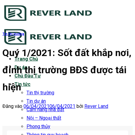
Bỏ
qua
nội
dung
Tin thị trường
Quý 1/2021: Sốt đất khắp nơi,
Trang Chủ
đỉnh thị trường BĐS được tái
Dự án
Chủ Đầu Tư
hiện
Tin tức
Tin thị trường
Tin dự án
Đăng vào
06/04/2021
06/04/2021
bởi
Rever Land
Cẩm nang nhà đất
Nội – Ngoại thất
Phong thủy
Thông tin quy hoạch