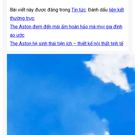
Bài viết này được đăng trong
Tin tức
. Đánh dấu
liên kết
thường trực
.
The Aston đem đến mái ấm hoàn hảo mà mọi gia đình
ao ước
The Aston hệ sinh thái tiện ích – thiết kế nội thất tinh tế