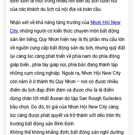
định luôn là một trong nhiều nơi đến du lịch cuốn hút
của các khách du lịch cả nội địa và toàn cầu.
Nhận xét về khả năng tăng trưởng của
Nhơn Hội New
City
, những người có kiến thức chuyên môn bất động
sản lên tiếng, Quy Nhơn hiện nay là thị phần nhu cầu lớn
về nguồn cung cấp bất động sản du lịch, nhưng quỹ đất
lại càng lúc càng phát triển về phía nam do phía đông
giáp biển , phía tây giáp núi, phía bắc đang thành lập
những cụm công nghiệp. Ngoài ra, Nhơn Hội New City
còn nằm ở ở thành thị Quy Nhơn – nơi có được nhiều
điểm du lịch đẹp đình đám và được cho là là điểm
dừng chân tốt nhất Asean do tập San Rough Guiledes
bầu chọn. Do đó, trị giá của Nhơn Hội New City càng
lúc càng được phát quyết và trở thành sốt dẻo trên thị
trường bất động sản Bình Định.
Không thể không khẳng định, bất động sản nghỉ dưỡng