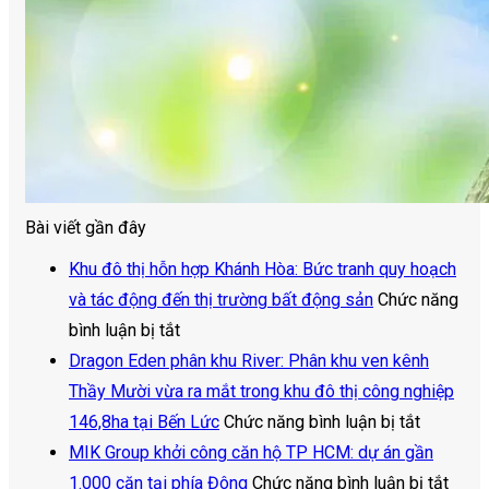
Bài viết gần đây
Khu đô thị hỗn hợp Khánh Hòa: Bức tranh quy hoạch
và tác động đến thị trường bất động sản
Chức năng
ở
bình luận bị tắt
Khu
Dragon Eden phân khu River: Phân khu ven kênh
đô
Thầy Mười vừa ra mắt trong khu đô thị công nghiệp
thị
ở
146,8ha tại Bến Lức
Chức năng bình luận bị tắt
hỗn
Dragon
MIK Group khởi công căn hộ TP HCM: dự án gần
hợp
Eden
ở
1.000 căn tại phía Đông
Chức năng bình luận bị tắt