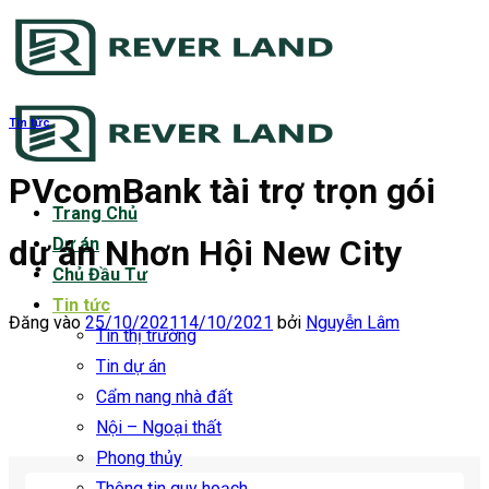
Bỏ
qua
nội
dung
Tin tức
PVcomBank tài trợ trọn gói
Trang Chủ
dự án Nhơn Hội New City
Dự án
Chủ Đầu Tư
Tin tức
Đăng vào
25/10/2021
14/10/2021
bởi
Nguyễn Lâm
Tin thị trường
Tin dự án
Cẩm nang nhà đất
Nội – Ngoại thất
Phong thủy
Thông tin quy hoạch