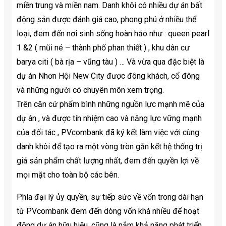
miền trung và miền nam. Danh khôi có nhiều dự án bất
động sản được đánh giá cao, phong phú ở nhiều thể
loại, đem đến nơi sinh sống hoàn hảo như : queen pearl
1 &2 ( mũi né – thành phố phan thiết ) , khu dân cư
barya citi ( bà rịa – vũng tàu ) … Và vừa qua đặc biệt là
dự án Nhơn Hội New City được đông khách, cổ đông
và những người có chuyên môn xem trọng.
Trên căn cứ phẩm bình những nguồn lực mạnh mẽ của
dự án , và được tín nhiệm cao và năng lực vững mạnh
của đối tác , PVcombank đã ký kết làm việc với cùng
danh khôi để tạo ra một vòng tròn gắn kết hệ thống trị
giá sản phẩm chất lượng nhất, đem đến quyền lợi về
mọi mặt cho toàn bộ các bên.
Phía đại lý ủy quyền, sự tiếp sức về vốn trong dài hạn
từ PVcombank đem đến dòng vốn khá nhiều để hoạt
động dự án hữu hiệu, cũng là nắm khả năng phát triển