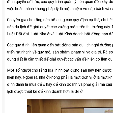
định quyền sở hữu, các quy trình quản lý liên quan đến xây d
việc hoàn thành khung pháp lý là một nhiệm vụ cấp bách và cầ
Chuyên gia cho rằng nên bổ sung các quy định cụ thể, chi tiết
sản du lịch để giải quyết các vướng mắc trên thị trường này.
Luật Đất đai, Luật Nhà ở và Luật Kinh doanh bất động sản đ
Các quy định liên quan đến bất động sản du lịch nghỉ dưỡng 
triển rất nhanh về quy mô, sản phẩm, phạm vi và giá trị. Rà 
dụng đất là cần thiết để giải quyết các vấn đề hiện có liên q
Một số người cho rằng loại hình bất động sản này nên được 
hiện nay. Ngoài ra, nhà ở không phải là một đơn vị ở là một k
định danh là mua để ở hay để kinh doanh và phải giải mã câu
lịch được thiết kế để kinh doanh hơn là để ở.