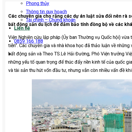
Phong thủy
Thông tin quy hoạch
Các chuyên gia cho rằng các dự án luật sửa đổi nên rà s
Tài chính – Chứng khoán
bất động sản du lịch để đảm bảo tính đồng bộ về các khái
Liên hệ
Viện Nghiên cứu lập pháp (Ủy ban Thường vụ Quốc hội) vừa t
0859 166 188
tiễn”. Các chuyên gia và nhà khoa học đã thảo luận về những v
bất động sản và Theo TS.Lê Hải Đường, Phó Viện trưởng Viện
những yếu tố quan trọng để thúc đẩy nền kinh tế của quốc gi
và tài sản thu hút vốn đầu tư, nhưng vẫn còn nhiều vấn đề khi 