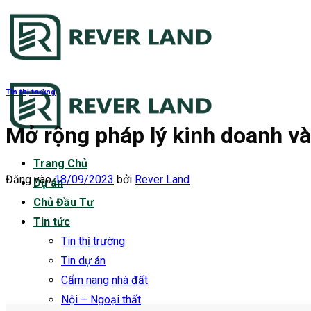
Bỏ
qua
nội
dung
Tin thị trường
Mở rộng pháp lý kinh doanh và 
Trang Chủ
Đăng vào
18/09/2023
bởi
Rever Land
Dự án
Chủ Đầu Tư
Tin tức
Tin thị trường
Tin dự án
Cẩm nang nhà đất
Nội – Ngoại thất