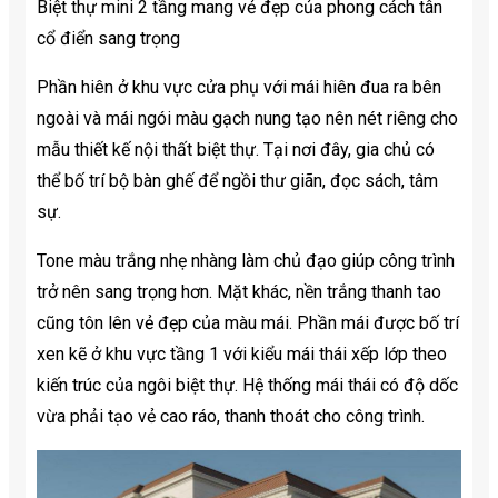
Biệt thự mini 2 tầng mang vẻ đẹp của phong cách tân
cổ điển sang trọng
Phần hiên ở khu vực cửa phụ với mái hiên đua ra bên
ngoài và mái ngói màu gạch nung tạo nên nét riêng cho
mẫu thiết kế nội thất biệt thự. Tại nơi đây, gia chủ có
thể bố trí bộ bàn ghế để ngồi thư giãn, đọc sách, tâm
sự.
Tone màu trắng nhẹ nhàng làm chủ đạo giúp công trình
trở nên sang trọng hơn. Mặt khác, nền trắng thanh tao
cũng tôn lên vẻ đẹp của màu mái. Phần mái được bố trí
xen kẽ ở khu vực tầng 1 với kiểu mái thái xếp lớp theo
kiến ​​trúc của ngôi biệt thự. Hệ thống mái thái có độ dốc
vừa phải tạo vẻ cao ráo, thanh thoát cho công trình.