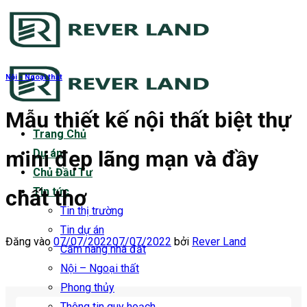
Bỏ
qua
nội
dung
Nội - Ngoại thất
Mẫu thiết kế nội thất biệt thự
Trang Chủ
mini đẹp lãng mạn và đầy
Dự án
Chủ Đầu Tư
chất thơ
Tin tức
Tin thị trường
Tin dự án
Đăng vào
07/07/2022
07/07/2022
bởi
Rever Land
Cẩm nang nhà đất
Nội – Ngoại thất
Phong thủy
Thông tin quy hoạch