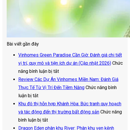
Bài viết gần đây
Vinhomes Green Paradise Cần Giờ: Đánh giá chi tiết
vị trí, quy mô và tiện ích dự án (Cập nhật 2026)
Chức
ở
năng bình luận bị tắt
Vinhomes
Review Các Dự Án Vinhomes Miền Nam: Đánh Giá
Green
Thực Tế Từ Vị Trí Đến Tiềm Năng
Chức năng bình
ở
Paradise
luận bị tắt
Review
Cần
Khu đô thị hỗn hợp Khánh Hòa: Bức tranh quy hoạch
Các
Giờ:
và tác động đến thị trường bất động sản
Chức năng
Dự
ở
Đánh
bình luận bị tắt
Án
Khu
giá
Dragon Eden phân khu River: Phân khu ven kênh