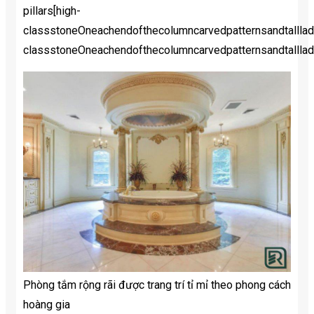
pillars[high-
classstoneOneachendofthecolumncarvedpatternsandtallla
classstoneOneachendofthecolumncarvedpatternsandtallla
Phòng tắm rộng rãi được trang trí tỉ mỉ theo phong cách
hoàng gia