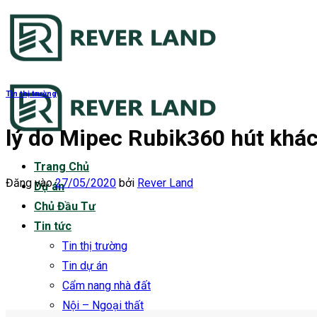
Bỏ
qua
nội
dung
Tin thị trường
lý do Mipec Rubik360 hút khác
Trang Chủ
Đăng vào
27/05/2020
bởi
Rever Land
Dự án
Chủ Đầu Tư
Tin tức
Tin thị trường
Tin dự án
Cẩm nang nhà đất
Nội – Ngoại thất