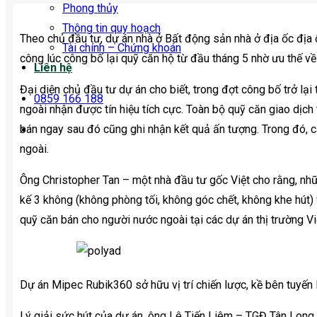
Phong thủy
Thông tin quy hoạch
Theo chủ đầu tư, dự án nhà ở Bất động sản nhà ở địa ốc địa
Tài chính – Chứng khoán
công lúc công bố lại quỹ căn hộ từ đầu tháng 5 nhờ ưu thế về 
Liên hệ
Đại diện chủ đầu tư dự án cho biết, trong đợt công bố trở lại
0859 166 188
ngoài nhận được tín hiệu tích cực. Toàn bộ quỹ căn giao dịch
bán ngay sau đó cũng ghi nhận kết quả ấn tượng. Trong đó,
ngoài.
Ông Christopher Tan – một nhà đầu tư gốc Việt cho rằng, nhữ
kế 3 không (không phòng tối, không góc chết, không khe hút)
quỹ căn bán cho người nước ngoài tại các dự án thị trường V
Dự án Mipec Rubik360 sở hữu vị trí chiến lược, kề bên tuyến
Lý giải sức hút của dự án, ông Lê Tiến Liêm – TGĐ Tân Long 