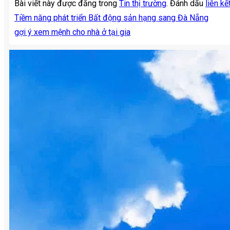
Bài viết này được đăng trong
Tin thị trường
. Đánh dấu
liên kế
Tiềm năng phát triển Bất động sản hạng sang Đà Nẵng
gợi ý xem mệnh cho nhà ở tại gia