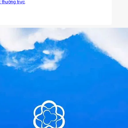
t thường trực
.