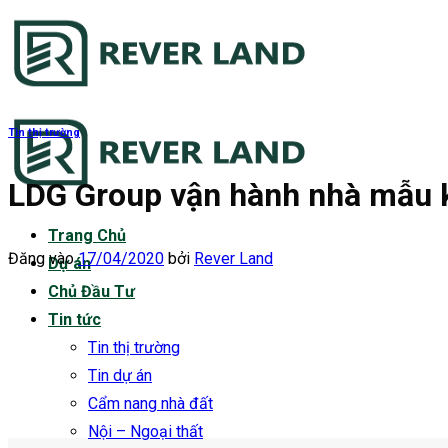
Bỏ
qua
nội
dung
Tin thị trường
LDG Group vận hành nhà mẫu k
Trang Chủ
Đăng vào
17/04/2020
bởi
Rever Land
Dự án
Chủ Đầu Tư
Tin tức
Tin thị trường
Tin dự án
Cẩm nang nhà đất
Nội – Ngoại thất