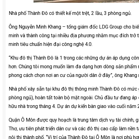
Nhà phố Thành Đô có thiết kế một trệt, 2 lầu, 3 phòng ngủ.
Ông Nguyễn Minh Khang – tổng giám đốc LDG Group cho biết, c
minh và thành công tại nhiều địa phương nhằm mục đích trở t
minh tiêu chuẩn hiện đại công nghệ 4.0.
“Khu đô thị Thành Đô là 1 trong các những dự án áp dụng côn
hơn. Chúng tôi mong muốn làm đa dạng hơn dòng sản phẩm n
phong cách chọn nơi an cư của người dân ở đây”, ông Khang
Nhà phố xây sẵn tại khu đô thị thông minh Thành Đô có mức g
phòng ngủ), hoàn tất toàn bộ mặt ngoài. Chủ đầu tư đang áp
hữu nhà trong tháng 4. Dự án dự kiến bàn giao vào cuối năm 
Quận Ô Môn được quy hoạch là trung tâm dịch vụ tài chính, g
Thơ, ưu tiên phát triển dân cư và các đô thị cao cấp làm nền 
nội thị thành phố. “Vị trí của Thành Đô tại Ô Môn là nơi phù 