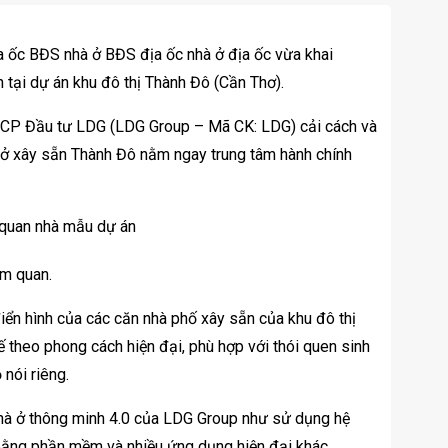
 ốc BĐS nhà ở BĐS địa ốc nhà ở địa ốc vừa khai
tại dự án khu đô thị Thành Đô (Cần Thơ).
ty CP Đầu tư LDG (LDG Group – Mã CK: LDG) cải cách và
nhà ở xây sẵn Thành Đô nằm ngay trung tâm hành chính
m quan.
iển hình của các căn nhà phố xây sẵn của khu đô thị
 theo phong cách hiện đại, phù hợp với thói quen sinh
nói riêng.
 nhà ở thông minh 4.0 của LDG Group như sử dụng hệ
 bằng phần mềm và nhiều ứng dụng hiện đại khác…