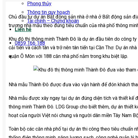
Phong thủy
Thông tin quy hoạch
Chủ đầu tư dự án Bất động sản nhà ở nhà ở Bất động sản địa
Tài chính – Chứng khoán
trương nhà mẫu theo đúng tiêu chuẩn của nhà phố thông minh 
Liên hệ
Khu đô thị thông minh Thành Đô là dự án đầu tiên do công 
0859 166 188
cải tiến và cách tân và trở nên tân tiến tại Cần Thơ. Dự án 
quận Ô Môn với 188 căn nhà phố nằm trong khu biệt lập.
Nhà mẫu Thành Đô được đưa vào vận hành để đón khách tha
Nhà mẫu được xây ngay tại dự án đúng diện tích và thiết kế đ
thông minh Thành Đô. LDG Group cho biết thêm, dự án thiết kế
hoạt của người Việt nói chung và người dân miền Tây Nam Bộ 
Toàn bộ các căn nhà phố tại dự án thi công theo tiêu chuẩn
thống điện thông minh, năng lượng sạch, công nghệ quản lý