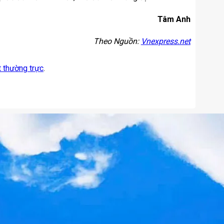
Tâm Anh
Theo Nguồn:
Vnexpress.net
t thường trực
.