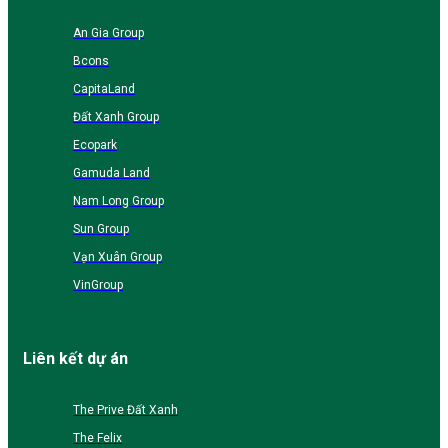
An Gia Group
Bcons
CapitaLand
Đất Xanh Group
Ecopark
Gamuda Land
Nam Long Group
Sun Group
Vạn Xuân Group
VinGroup
Liên kết dự án
The Prive Đất Xanh
The Felix