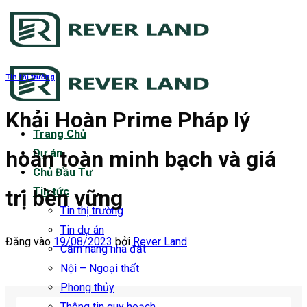
Bỏ
qua
nội
dung
Tin thị trường
Khải Hoàn Prime Pháp lý
Trang Chủ
hoàn toàn minh bạch và giá
Dự án
Chủ Đầu Tư
trị bền vững
Tin tức
Tin thị trường
Tin dự án
Đăng vào
19/08/2023
bởi
Rever Land
Cẩm nang nhà đất
Nội – Ngoại thất
Phong thủy
Thông tin quy hoạch