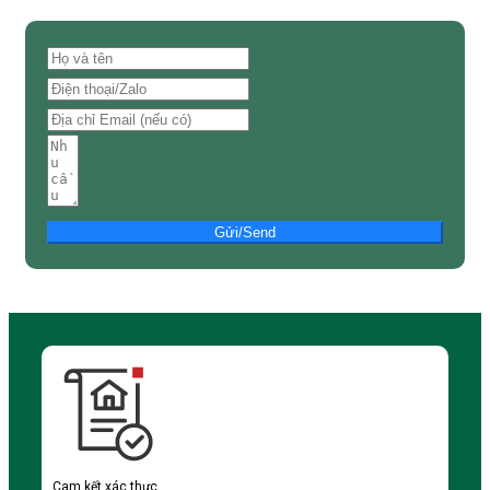
Gửi/Send
Cam kết xác thực