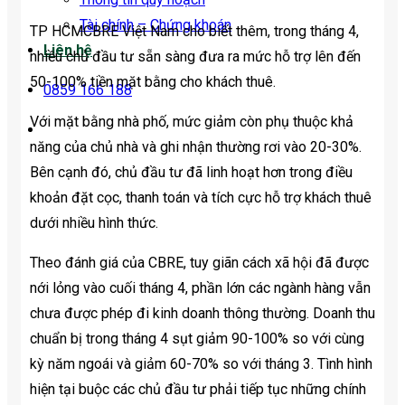
Tài chính – Chứng khoán
TP HCM
CBRE Việt Nam cho biết thêm, trong tháng 4,
Liên hệ
nhiều chủ đầu tư sẵn sàng đưa ra mức hỗ trợ lên đến
50-100% tiền mặt bằng cho khách thuê.
0859 166 188
Với mặt bằng nhà phố, mức giảm còn phụ thuộc khả
năng của chủ nhà và ghi nhận thường rơi vào 20-30%.
Bên cạnh đó, chủ đầu tư đã linh hoạt hơn trong điều
khoản đặt cọc, thanh toán và tích cực hỗ trợ khách thuê
dưới nhiều hình thức.
Theo đánh giá của CBRE, tuy giãn cách xã hội đã được
nới lỏng vào cuối tháng 4, phần lớn các ngành hàng vẫn
chưa được phép đi kinh doanh thông thường. Doanh thu
chuẩn bị trong tháng 4 sụt giảm 90-100% so với cùng
kỳ năm ngoái và giảm 60-70% so với tháng 3. Tình hình
hiện tại buộc các chủ đầu tư phải tiếp tục những chính