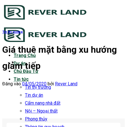
Bỏ
qua
nội
dung
Tin thị trường
Giá thuê mặt bằng xu hướng
Trang Chủ
giảm tiếp
Dự án
Chủ Đầu Tư
Tin tức
Đăng vào
04/05/2020
bởi
Rever Land
Tin thị trường
Tin dự án
Cẩm nang nhà đất
Nội – Ngoại thất
Phong thủy
Thông tin quy hoạch