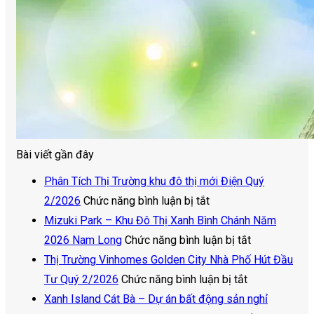
Bài viết gần đây
Phân Tích Thị Trường khu đô thị mới Điện Quý
ở
2/2026
Chức năng bình luận bị tắt
Phân
Mizuki Park – Khu Đô Thị Xanh Bình Chánh Năm
Tích
ở
2026 Nam Long
Chức năng bình luận bị tắt
Thị
Mizuki
Thị Trường Vinhomes Golden City Nhà Phố Hút Đầu
Trường
ở
Park
Tư Quý 2/2026
Chức năng bình luận bị tắt
khu
Thị
–
Xanh Island Cát Bà – Dự án bất động sản nghỉ