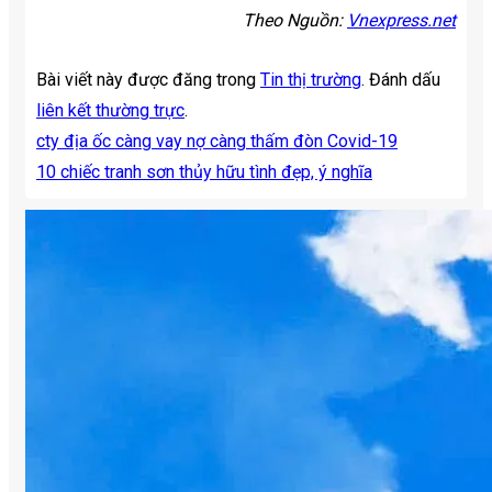
Theo Nguồn:
Vnexpress.net
Bài viết này được đăng trong
Tin thị trường
. Đánh dấu
liên kết thường trực
.
cty địa ốc càng vay nợ càng thấm đòn Covid-19
10 chiếc tranh sơn thủy hữu tình đẹp, ý nghĩa