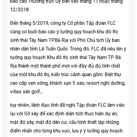
báo cáo Thường trực Ủy ban vào tháng 11 hoặc tháng
12/2018.
Đến tháng 5/2019, công ty Cổ phần Tập đoàn FLC
cũng có buổi báo cáo ý tưởng quy hoạch khu đô thị
sinh thái Tây Nam TP.Bà Rịa với Phó Chủ tịch Ủy ban
nhân dân tỉnh Lê Tuấn Quốc. Trong đó, FLC đã nêu lên ý
tưởng quy hoạch Khu đô thị sinh thái Tây Nam TP. Bà
Rịa thành một thành phố mới với đầy đủ đủ tính chất
của một khu đô thị, kiến trúc cảnh quan gồm: Biệt thự
cao cấp ven sông, khách sạn 5 sao, resort nghỉ dưỡng,
villas sân golf,…
tuy nhiên, lãnh đạo tỉnh đề nghị Tập đoàn FLC làm việc
lại với Sở xây để xác định diện tích thực hiện dự án,
mật độ xây, mật độ dân cư; cấu hình thiết lập những
điểm nhấn cho từng khu vực; lưu ý ý tưởng quy hoạch