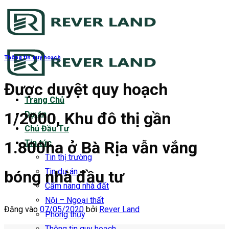
Bỏ
qua
nội
dung
Thông tin quy hoạch
Được duyệt quy hoạch
Trang Chủ
1/2000, Khu đô thị gần
Dự án
Chủ Đầu Tư
1.800ha ở Bà Rịa vẫn vắng
Tin tức
Tin thị trường
Tin dự án
bóng nhà đầu tư
Cẩm nang nhà đất
Nội – Ngoại thất
Đăng vào
07/05/2020
bởi
Rever Land
Phong thủy
Thông tin quy hoạch