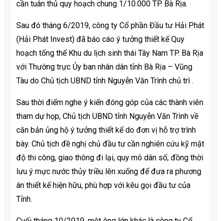
cần tuân thủ quy hoạch chung 1/10.000 TP. Bà Rịa.
Sau đó tháng 6/2019, công ty Cổ phần Đầu tư Hải Phát
(Hải Phát Invest) đã báo cáo ý tưởng thiết kế Quy
hoạch tổng thể Khu du lịch sinh thái Tây Nam TP. Bà Rịa
với Thường trực Ủy ban nhân dân tỉnh Bà Rịa – Vũng
Tàu do Chủ tịch UBND tỉnh Nguyễn Văn Trình chủ trì .
Sau thời điểm nghe ý kiến đóng góp của các thành viên
tham dự họp, Chủ tịch UBND tỉnh Nguyễn Văn Trình về
căn bản ủng hộ ý tưởng thiết kế do đơn vị hỗ trợ trình
bày. Chủ tịch đề nghị chủ đầu tư cần nghiên cứu kỹ mật
độ thi công, giao thông đi lại, quy mô dân số; đồng thời
lưu ý mực nước thủy triều lên xuống để đưa ra phương
án thiết kế hiện hữu, phù hợp với kêu gọi đầu tư của
Tỉnh.
Cuối tháng 10/2019, một ông lớn khác là công ty Cổ