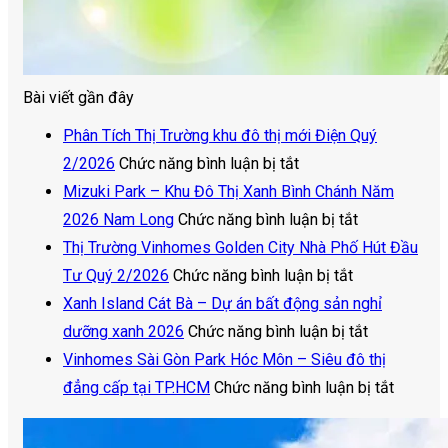
Bài viết gần đây
Phân Tích Thị Trường khu đô thị mới Điện Quý
ở
2/2026
Chức năng bình luận bị tắt
Phân
Mizuki Park – Khu Đô Thị Xanh Bình Chánh Năm
Tích
ở
2026 Nam Long
Chức năng bình luận bị tắt
Thị
Mizuki
Thị Trường Vinhomes Golden City Nhà Phố Hút Đầu
Trường
ở
Park
Tư Quý 2/2026
Chức năng bình luận bị tắt
khu
Thị
–
Xanh Island Cát Bà – Dự án bất động sản nghỉ
đô
Trường
Khu
ở
dưỡng xanh 2026
Chức năng bình luận bị tắt
thị
Vinhomes
Đô
Xanh
Vinhomes Sài Gòn Park Hóc Môn – Siêu đô thị
mới
Golden
Thị
Island
ở
đẳng cấp tại TP.HCM
Chức năng bình luận bị tắt
Điện
City
Xanh
Cát
Vinhom
Quý
Nhà
Bình
Bà
Sài