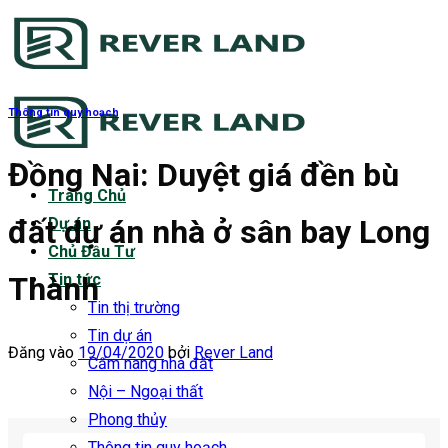
Bỏ
qua
nội
dung
Thông tin quy hoạch
Đồng Nai: Duyệt giá đền bù
Trang Chủ
đất dự án nhà ở sân bay Long
Dự án
Chủ Đầu Tư
Thành
Tin tức
Tin thị trường
Tin dự án
Đăng vào
19/04/2020
bởi
Rever Land
Cẩm nang nhà đất
Nội – Ngoại thất
Phong thủy
Thông tin quy hoạch