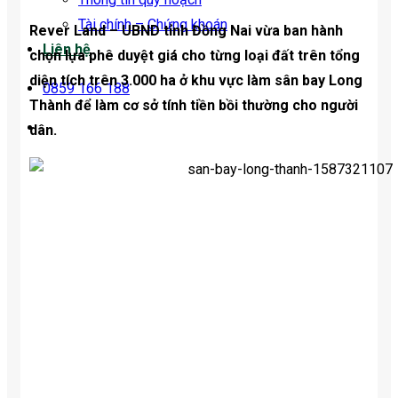
Tài chính – Chứng khoán
Rever Land – UBND tỉnh Đồng Nai vừa ban hành
Liên hệ
chọn lựa phê duyệt giá cho từng loại đất trên tổng
diện tích trên 3.000 ha ở khu vực làm sân bay Long
0859 166 188
Thành để làm cơ sở tính tiền bồi thường cho người
dân.