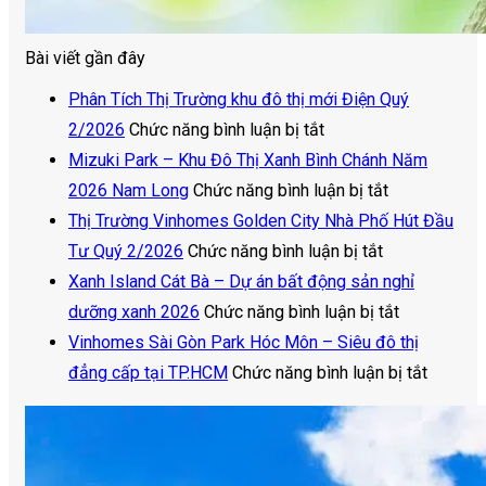
Bài viết gần đây
Phân Tích Thị Trường khu đô thị mới Điện Quý
ở
2/2026
Chức năng bình luận bị tắt
Phân
Mizuki Park – Khu Đô Thị Xanh Bình Chánh Năm
Tích
ở
2026 Nam Long
Chức năng bình luận bị tắt
Thị
Mizuki
Thị Trường Vinhomes Golden City Nhà Phố Hút Đầu
Trường
ở
Park
Tư Quý 2/2026
Chức năng bình luận bị tắt
khu
Thị
–
Xanh Island Cát Bà – Dự án bất động sản nghỉ
đô
Trường
Khu
ở
dưỡng xanh 2026
Chức năng bình luận bị tắt
thị
Vinhomes
Đô
Xanh
Vinhomes Sài Gòn Park Hóc Môn – Siêu đô thị
mới
Golden
Thị
Island
ở
đẳng cấp tại TP.HCM
Chức năng bình luận bị tắt
Điện
City
Xanh
Cát
Vinhom
Quý
Nhà
Bình
Bà
Sài
2/2026
Phố
Chánh
–
Gòn