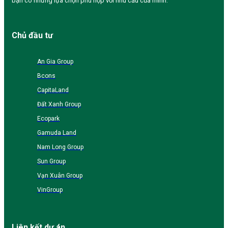
bạn có những lựa chọn phù hợp với nhu cầu của mình.
Chủ đầu tư
An Gia Group
Bcons
CapitaLand
Đất Xanh Group
Ecopark
Gamuda Land
Nam Long Group
Sun Group
Vạn Xuân Group
VinGroup
Liên kết dự án