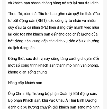
và khách sạn nhanh chóng bùng nổ trở lại sau đại dịch.
Theo đó, các nhà đầu tư, bao gồm các quỹ tín thác đầu
tư bất động sản (REIT), các công ty tư nhân và nhiều
quỹ đầu tư cá nhân (PE) hiện đang đẩy mạnh việc mua
lại các tòa nhà khách sạn để nâng cao chất lượng của
bất động sản. cung cấp các dịch vụ đón đầu xu hướng
du lịch đang lên.
Đồng thời, các đơn vị này cũng tăng cường chuyển đổi
một số công trình khách sạn thành mô hình văn phòng,
không gian sống chung.
Nâng cấp khách sạn
Ông Chris Ely, Trưởng bộ phận Quản lý Bất động sản,
Bộ phận Khách sạn, khu vực Châu Á Thái Bình Dương,
đánh giá xu hướng chuyển đổi khách sạn sang mô hình