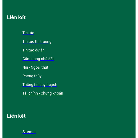
Liên kết
Tin tức
Tin tức thị trường
Tin tức dự án
Cẩm nang nhà đất
Nội - Ngoại thất
Phong thủy
Thông tin quy hoạch
Tài chính - Chứng khoán
Liên kết
Sitemap