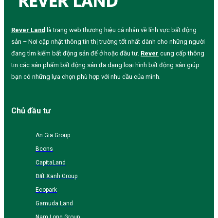
Rever Land
là trang web thương hiệu cá nhân về lĩnh vực bất động
sản – Nơi cập nhật thông tin thị trường tốt nhất dành cho những người
đang tìm kiếm bất động sản để ở hoặc đầu tư.
Rever
cung cấp thông
tin các sản phẩm bất động sản đa dạng loại hình bất động sản giúp
bạn có những lựa chọn phù hợp với nhu cầu của mình.
Chủ đầu tư
An Gia Group
Bcons
CapitaLand
Đất Xanh Group
Ecopark
Gamuda Land
Nam Long Group