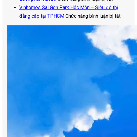
thị
Vinhomes
Đô
Xanh
Vinhomes Sài Gòn Park Hóc Môn – Siêu đô thị
mới
Golden
Thị
Island
ở
đẳng cấp tại TP.HCM
Chức năng bình luận bị tắt
Điện
City
Xanh
Cát
Vinhom
Quý
Nhà
Bình
Bà
Sài
2/2026
Phố
Chánh
–
Gòn
Hút
Năm
Dự
Park
Đầu
2026
án
Hóc
Tư
Nam
bất
Môn
Quý
Long
động
–
2/2026
sản
Siêu
nghỉ
đô
dưỡng
thị
xanh
đẳng
2026
cấp
tại
TP.HCM