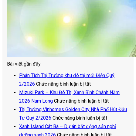
Bài viết gần đây
Phân Tích Thị Trường khu đô thị mới Điện Quý
ở
2/2026
Chức năng bình luận bị tắt
Phân
Mizuki Park – Khu Đô Thị Xanh Bình Chánh Năm
Tích
ở
2026 Nam Long
Chức năng bình luận bị tắt
Thị
Mizuki
Thị Trường Vinhomes Golden City Nhà Phố Hút Đầu
Trường
ở
Park
Tư Quý 2/2026
Chức năng bình luận bị tắt
khu
Thị
–
Xanh Island Cát Bà – Dự án bất động sản nghỉ
đô
Trường
Khu
ở
dưỡng xanh 2026
Chức năng bình luận bị tắt