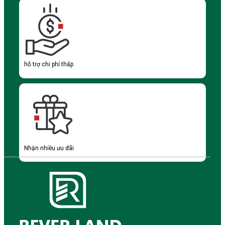
hỗ trợ chi phí thấp
Nhận nhiều ưu đãi