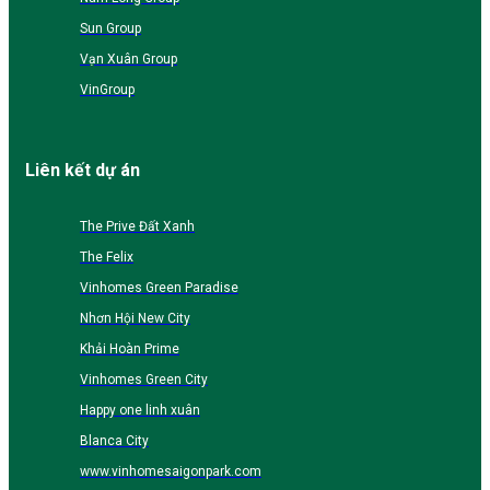
Sun Group
Vạn Xuân Group
VinGroup
Liên kết dự án
The Prive Đất Xanh
The Felix
Vinhomes Green Paradise
Nhơn Hội New City
Khải Hoàn Prime
Vinhomes Green City
Happy one linh xuân
Blanca City
www.vinhomesaigonpark.com