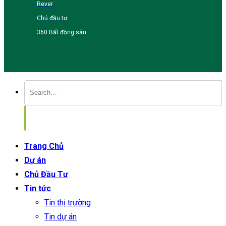
Rever
Chủ đầu tư
360 Bất động sản
Trang Chủ
Dự án
Chủ Đầu Tư
Tin tức
Tin thị trường
Tin dự án