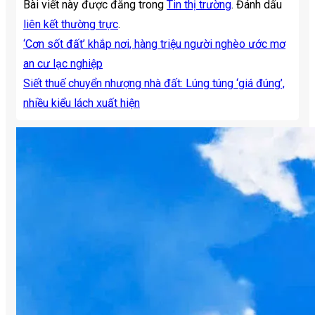
Bài viết này được đăng trong
Tin thị trường
. Đánh dấu
liên kết thường trực
.
‘Cơn sốt đất’ khắp nơi, hàng triệu người nghèo ước mơ
an cư lạc nghiệp
Siết thuế chuyển nhượng nhà đất: Lúng túng ‘giá đúng’,
nhiều kiểu lách xuất hiện