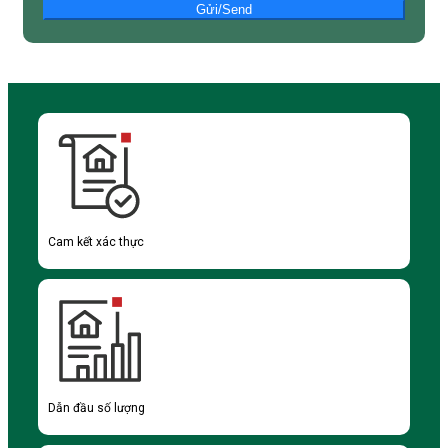
Gửi/Send
Cam kết xác thực
Dẫn đầu số lượng