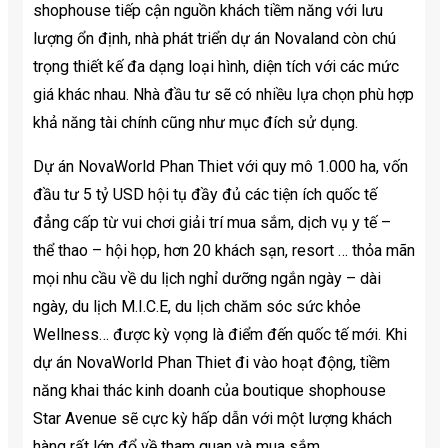
shophouse tiếp cận nguồn khách tiềm năng với lưu
lượng ổn định, nhà phát triển dự án Novaland còn chú
trọng thiết kế đa dạng loại hình, diện tích với các mức
giá khác nhau. Nhà đầu tư sẽ có nhiều lựa chọn phù hợp
khả năng tài chính cũng như mục đích sử dụng.
Dự án NovaWorld Phan Thiet với quy mô 1.000 ha, vốn
đầu tư 5 tỷ USD hội tụ đầy đủ các tiện ích quốc tế
đẳng cấp từ vui chơi giải trí mua sắm, dịch vụ y tế –
thể thao – hội họp, hơn 20 khách sạn, resort … thỏa mãn
mọi nhu cầu về du lịch nghỉ dưỡng ngắn ngày – dài
ngày, du lịch M.I.C.E, du lịch chăm sóc sức khỏe
Wellness… được kỳ vọng là điểm đến quốc tế mới. Khi
dự án NovaWorld Phan Thiet đi vào hoạt động, tiềm
năng khai thác kinh doanh của boutique shophouse
Star Avenue sẽ cực kỳ hấp dẫn với một lượng khách
hàng rất lớn đổ về tham quan và mua sắm.