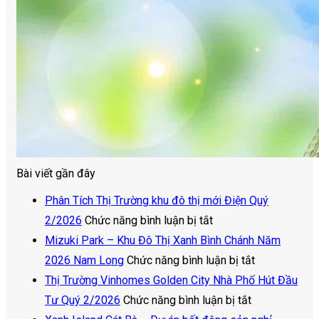
Bài viết gần đây
Phân Tích Thị Trường khu đô thị mới Điện Quý
ở
2/2026
Chức năng bình luận bị tắt
Phân
Mizuki Park – Khu Đô Thị Xanh Bình Chánh Năm
Tích
ở
2026 Nam Long
Chức năng bình luận bị tắt
Thị
Mizuki
Thị Trường Vinhomes Golden City Nhà Phố Hút Đầu
Trường
ở
Park
Tư Quý 2/2026
Chức năng bình luận bị tắt