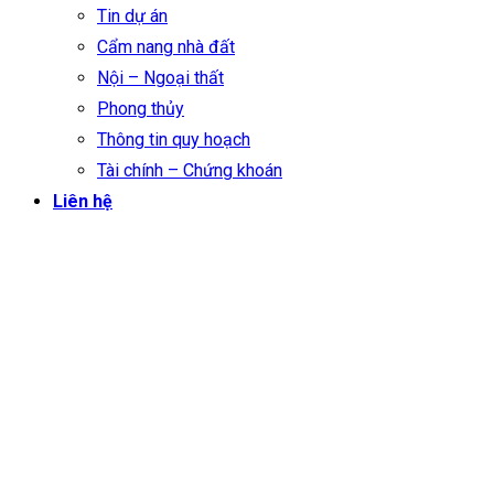
Tin dự án
Cẩm nang nhà đất
Nội – Ngoại thất
Phong thủy
Thông tin quy hoạch
Tài chính – Chứng khoán
Liên hệ