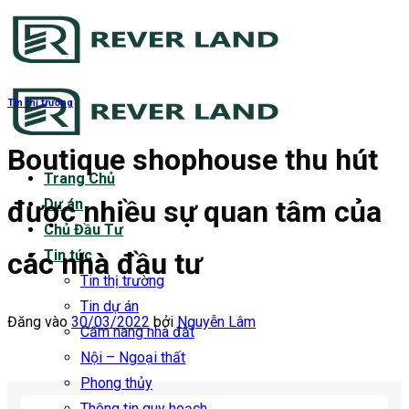
Bỏ
qua
nội
dung
Tin thị trường
Boutique shophouse thu hút
Trang Chủ
được nhiều sự quan tâm của
Dự án
Chủ Đầu Tư
các nhà đầu tư
Tin tức
Tin thị trường
Tin dự án
Đăng vào
30/03/2022
bởi
Nguyễn Lâm
Cẩm nang nhà đất
Nội – Ngoại thất
Phong thủy
Thông tin quy hoạch