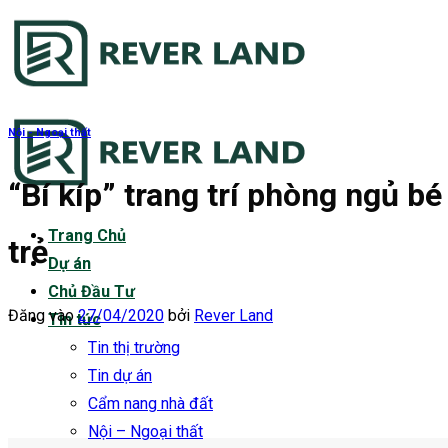
Bỏ
qua
nội
dung
Nội - Ngoại thất
“Bí kíp” trang trí phòng ngủ b
Trang Chủ
trẻ
Dự án
Chủ Đầu Tư
Đăng vào
27/04/2020
bởi
Rever Land
Tin tức
Tin thị trường
Tin dự án
Cẩm nang nhà đất
Nội – Ngoại thất