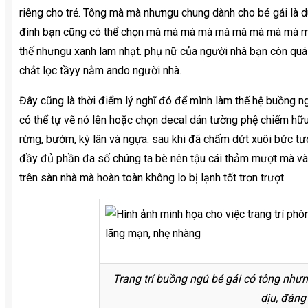
riêng cho trẻ. Tông mà mà nhưngu chung dành cho bé gái là 
đình bạn cũng có thể chọn mà mà mà mà mà mà mà mà mà m
thế nhưngu xanh lam nhạt. phụ nữ của người nhà bạn còn quá
chắt lọc tầyy nằm ando người nhà.
Đây cũng là thời điểm lý nghĩ đó để mình làm thế hệ buồng n
có thể tự vẽ nó lên hoặc chọn decal dán tường phệ chiếm h
rừng, bướm, kỳ lân và ngựa. sau khi đã chấm dứt xuôi bức tườ
đầy đủ phần đa số chúng ta bè nên tậu cái thảm mượt mà và mư
trên sàn nhà mà hoàn toàn không lo bị lạnh tốt trơn trượt.
Trang trí buồng ngủ bé gái có tông nhưn
dịu, đáng