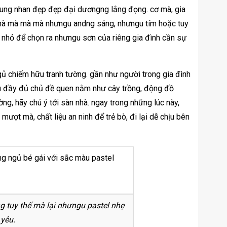
dung nhan đẹp đẹp đại dươngng lắng đọng. cơ mà, gia
à mà mà mà nhưngu andng sáng, nhưngu tím hoặc tuy
 nhỏ để chọn ra nhưngu sơn của riêng gia đình cần sự
gủ chiếm hữu tranh tường. gần như người trong gia đình
ữu đầy đủ chủ đề quen nằm như cây trồng, động đồ
ng, hãy chú ý tới sàn nhà. ngay trong những lúc này,
ợt mà, chất liệu an ninh để trẻ bò, đi lại dễ chịu bên
g tuy thế mà lại nhưngu pastel nhẹ
 yêu.