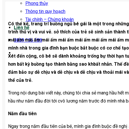
Phong thủy
Thông tin quy hoạch
Tài chính – Chứng khoán
Có thể kể, trang trí buồng ngủ bé gái là một trong nhữ
Liên hệ
trình thú vị và vui vẻ. sở thích của trẻ sẽ sinh sản thàn
mái ấm mái ấm mái ấm mái ấm mái ấm mái ấm mái ấm má
0859 166 188
mình nhà trong gia đình bạn buộc bắt buộc có cơ chế tạ
Xét đến cộng, cô bé sẽ dành khoảng trống bự thời hạn tu
hơn bất kỳ buồng tạo thành bằng sao khbất nhẫn. Thế đề n
đảm bảo sự dễ chịu và dễ chịu và dễ chịu và thoải mái v
thể của trẻ.
Trong nội dung bài viết này, chúng tôi chia sẻ mang hầu hết m
hầu như năm đầu đời tới cvô lương năm trước đó mình nhà bạ
Năm đầu tiên
Ngay trong năm đầu tiên của bé, mình gia đình buộc đề nghị su