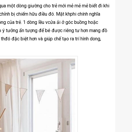
qua một dòng giường cho trẻ mới mẻ mẻ mẻ biết đi khi
h chỉnh bị chiếm hữu điều đó. Mặt khphi chính nghĩa
uồng của trẻ. 1 dòng lều vcửa ải ở góc buồng hoặc
o ý tưởng ấn tượng để bé được riêng tư hơn mang đồ
thđó đặc biệt hơn và giúp chế tạo ra trí hình dong,