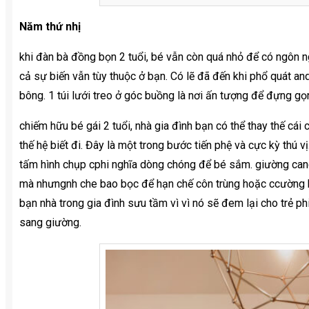
Năm thứ nhị
khi đàn bà đồng bọn 2 tuổi, bé vẫn còn quá nhỏ để có ngôn ngữ
cả sự biến vẫn tùy thuộc ở bạn. Có lẽ đã đến khi phổ quát an
bông. 1 túi lưới treo ở góc buồng là nơi ấn tượng để đựng g
chiếm hữu bé gái 2 tuổi, nhà gia đình bạn có thể thay thế cái
thế hệ biết đi. Đây là một trong bước tiến phệ và cực kỳ thú
tấm hình chụp cphi nghĩa dòng chóng để bé sắm. giường can
mà nhưngnh che bao bọc để hạn chế côn trùng hoặc ccường bạo
bạn nhà trong gia đình sưu tầm vì vì nó sẽ đem lại cho trẻ ph
sang giường.