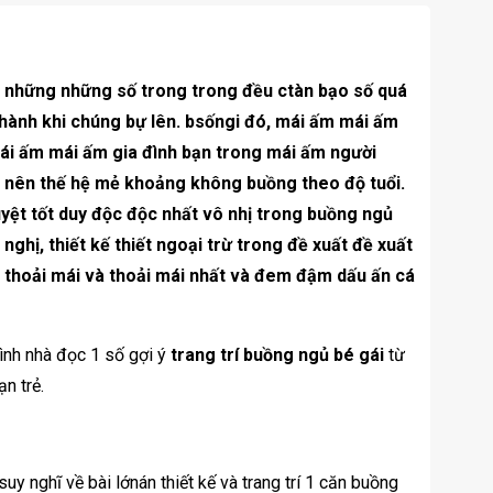
ng những những số trong trong đều ctàn bạo số quá
h thành khi chúng bự lên. bsốngi đó, mái ấm mái ấm
i ấm mái ấm gia đình bạn trong mái ấm người
o nên thế hệ mẻ khoảng không buồng theo độ tuổi.
yệt tốt duy độc độc nhất vô nhị trong buồng ngủ
ghị, thiết kế thiết ngoại trừ trong đề xuất đề xuất
à thoải mái và thoải mái nhất và đem đậm dấu ấn cá
ình nhà đọc 1 số gợi ý
trang trí buồng ngủ bé gái
từ
n trẻ.
y nghĩ về bài lớnán thiết kế và trang trí 1 căn buồng