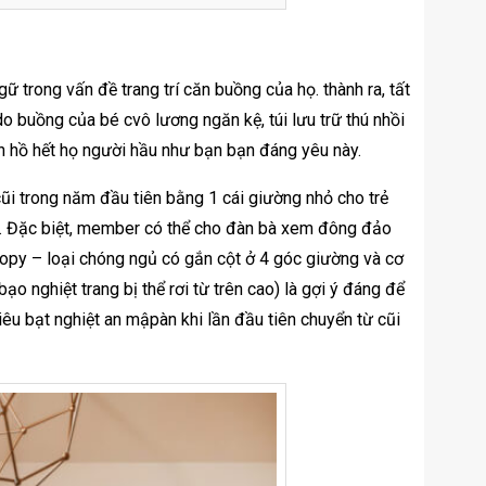
 trong vấn đề trang trí căn buồng của họ. thành ra, tất
do buồng của bé cvô lương ngăn kệ, túi lưu trữ thú nhồi
ọn hồ hết họ người hầu như bạn bạn đáng yêu này.
 cũi trong năm đầu tiên bằng 1 cái giường nhỏ cho trẻ
 vị. Đặc biệt, member có thể cho đàn bà xem đông đảo
opy – loại chóng ngủ có gắn cột ở 4 góc giường và cơ
 nghiệt trang bị thể rơi từ trên cao) là gợi ý đáng để
iêu bạt nghiệt an mậpàn khi lần đầu tiên chuyển từ cũi