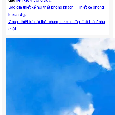
dấu
liên kết thường trực
.
Báo giá thiết kế nội thất phòng khách – Thiết kế phòng
khách đẹp
7 mẹo thiết kế nội thất chung cư mini đẹp “hô biến” nhà
chật