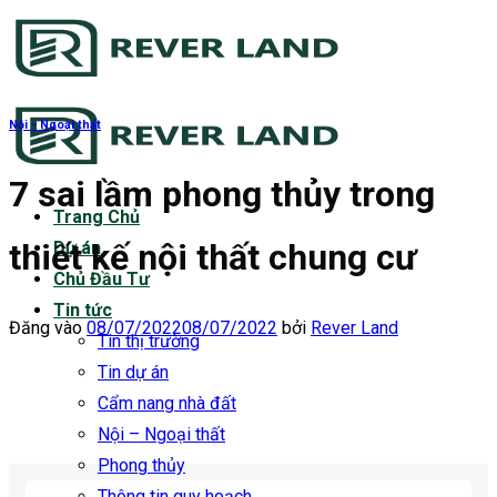
Bỏ
qua
nội
dung
Nội - Ngoại thất
7 sai lầm phong thủy trong
Trang Chủ
thiết kế nội thất chung cư
Dự án
Chủ Đầu Tư
Tin tức
Đăng vào
08/07/2022
08/07/2022
bởi
Rever Land
Tin thị trường
Tin dự án
Cẩm nang nhà đất
Nội – Ngoại thất
Phong thủy
Thông tin quy hoạch