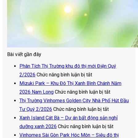
Bài viết gần đây
Phân Tích Thị Trường khu đô thị mới Điện Quý
ở
2/2026
Chức năng bình luận bị tắt
Phân
Mizuki Park – Khu Đô Thị Xanh Bình Chánh Năm
Tích
ở
2026 Nam Long
Chức năng bình luận bị tắt
Thị
Mizuki
Thị Trường Vinhomes Golden City Nhà Phố Hút Đầu
Trường
ở
Park
Tư Quý 2/2026
Chức năng bình luận bị tắt
khu
Thị
–
Xanh Island Cát Bà – Dự án bất động sản nghỉ
đô
Trường
Khu
ở
dưỡng xanh 2026
Chức năng bình luận bị tắt
thị
Vinhomes
Đô
Xanh
Vinhomes Sài Gòn Park Hóc Môn – Siêu đô thị