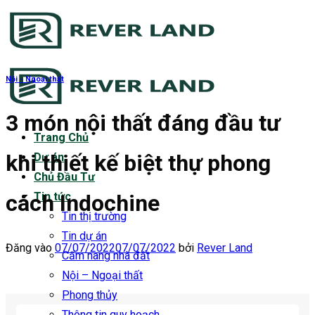
Bỏ
qua
nội
dung
Nội - Ngoại thất
3 món nội thất đáng đầu tư
Trang Chủ
khi thiết kế biệt thự phong
Dự án
Chủ Đầu Tư
cách Indochine
Tin tức
Tin thị trường
Tin dự án
Đăng vào
07/07/2022
07/07/2022
bởi
Rever Land
Cẩm nang nhà đất
Nội – Ngoại thất
Phong thủy
Thông tin quy hoạch