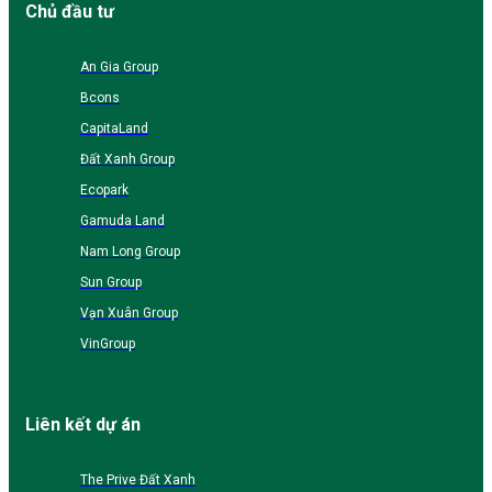
Chủ đầu tư
An Gia Group
Bcons
CapitaLand
Đất Xanh Group
Ecopark
Gamuda Land
Nam Long Group
Sun Group
Vạn Xuân Group
VinGroup
Liên kết dự án
The Prive Đất Xanh