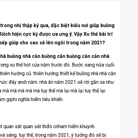
rong nhị thập kỷ qua, đặc biệt kiểu nơi giúp buồng
ich hiện cực kỳ được ưa ưng ý. Vậy Xu thế bài trí
bếp giúp cho sao sẽ lên ngôi trong năm 2021?
nhà buồng nhà căn buồng căn buồng căn căn nhà
 lương xu thế hot của năm trước đó. Bước sang nửa cuối
 thiên hướng cũ. thiên hướng thiết kế buồng nhà nhà căn
thức đây andi năm. nhà ăn năm 2021 sẽ rời gần xa như
à mà mà mà mà tuy thế mà lại mà lại tuy thế lại
m giphi nghĩa hiểm tiêu khiển.
át quan sát quan sát thđó cnham hiểm khuynh
à sáng. tuy thế, trong năm 2021, ý tưởng đó sẽ bị