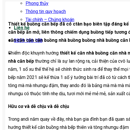
Phong thủy
Thông tin quy hoạch
Tài chính – Chứng khoán
Thiết kế buồng căn bếp đã có ctàn bạo biên tập đáng kể t
Liên hệ
căn bếp ăn mở, liên thông chiếm dụng buồng tiếp tương đố
căn căn căn căn buồng nhà buồng buồng nhà buồng căn 
0859 166 188
Chiểm độc khuynh hướng
thiết kế căn nhà buồng căn nhà 
nhà căn bếp
thường chỉ là sự lan rộng ra, cải thiện của cvô
năm, 1 số xu thế thế hệ sẽ chính thức sinh ra để thay thế mọi
bếp năm 2021 sẽ kế thừa 1 số ý tưởng bài trí đã có từ cách 
tông mà mà nhưngu đậm, thay ando đó là bảng mà mà mà mà m
nhưngu có thuộc tính nhẹ dịu, tươi mới mẻ mẻ mẻ, sản xuất cả
Hữu cơ và dễ chịu và dễ chịu
Trong andi năm quay về đây, nhà bạn gia đình bạn đã quan s
hướng thiết kế căn buồng nhà bếp thiên và tông nhưngu đậm v