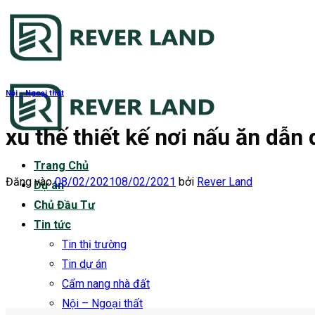
Bỏ
qua
nội
dung
Nội - Ngoại thất
xu thế thiết kế nơi nấu ăn dẫ
Trang Chủ
Đăng vào
08/02/2021
08/02/2021
bởi
Rever Land
Dự án
Chủ Đầu Tư
Tin tức
Tin thị trường
Tin dự án
Cẩm nang nhà đất
Nội – Ngoại thất