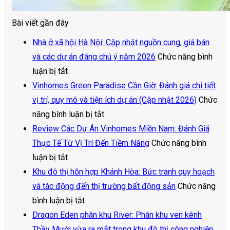
Bài viết gần đây
Nhà ở xã hội Hà Nội: Cập nhật nguồn cung, giá bán
và các dự án đáng chú ý năm 2026
Chức năng bình
ở
luận bị tắt
Nhà
Vinhomes Green Paradise Cần Giờ: Đánh giá chi tiết
ở
vị trí, quy mô và tiện ích dự án (Cập nhật 2026)
Chức
xã
ở
năng bình luận bị tắt
hội
Vinhomes
Review Các Dự Án Vinhomes Miền Nam: Đánh Giá
Hà
Green
Thực Tế Từ Vị Trí Đến Tiềm Năng
Chức năng bình
Nội:
ở
Paradise
luận bị tắt
Cập
Review
Cần
Khu đô thị hỗn hợp Khánh Hòa: Bức tranh quy hoạch
nhật
Các
Giờ:
và tác động đến thị trường bất động sản
Chức năng
nguồn
Dự
ở
Đánh
bình luận bị tắt
cung,
Án
Khu
giá
Dragon Eden phân khu River: Phân khu ven kênh
giá
Vinhomes
đô
chi
Thầy Mười vừa ra mắt trong khu đô thị công nghiệp