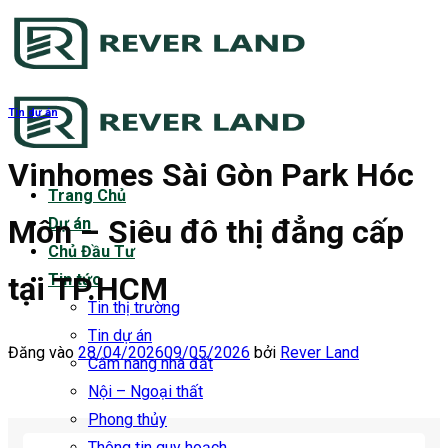
Bỏ
qua
nội
dung
Tin dự án
Vinhomes Sài Gòn Park Hóc
Trang Chủ
Môn – Siêu đô thị đẳng cấp
Dự án
Chủ Đầu Tư
tại TP.HCM
Tin tức
Tin thị trường
Tin dự án
Đăng vào
28/04/2026
09/05/2026
bởi
Rever Land
Cẩm nang nhà đất
Nội – Ngoại thất
Phong thủy
Thông tin quy hoạch