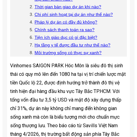
Thời gian bàn giao dự án khi nào?
Chi phí sinh hoạt tại dự án như thế nào?
Pháp lý dự án có đầy đủ không?
Chính sách thanh toán ra sao?
Tiện ích giáo dục có gì đặc biệt?
Hạ tầng y tế được đầu tư như thế nào?
Môi trường sống có thực sự xanh?
Vinhomes SAIGON PARK Hóc Môn là siêu đô thị sinh
thái có quy mô lên đến 1080 ha tại vị trí chiến lược mặt
tiền Quốc lộ 22, được định hướng trở thành đô thị vệ
tinh hiện đại hàng đầu khu vực Tây Bắc TP.HCM. Với
tổng vốn đầu tư 3,5 tỷ USD và mật độ xây dựng thấp
chỉ 31%, dự án này không chỉ mang đến không gian
sống xanh mà còn là biểu tượng mới cho chuẩn mực
sống thượng lưu. Theo báo cáo từ Savills Việt Nam
tháng 4/2026, thị trường bất động sản phía Tây Bắc