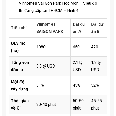
Vinhomes Sài Gòn Park Hóc Môn – Siêu đô
thị đẳng cấp tại TP.HCM – Hình 4
Vinhomes
Đại dự
Đại dự
Tiêu chí
SAIGON PARK
án A
án B
Quy mô
1080
650
420
(ha)
Tổng vốn
2,1 tỷ
1,8 tỷ
3,5 tỷ USD
đầu tư
USD
USD
Mật độ
31%
45%
52%
xây dựng
Thời gian
50-60
45-55
30-40 phút
về Q1
phút
phút