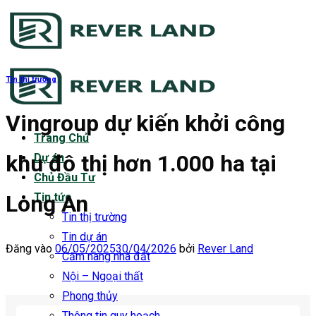
Bỏ
qua
nội
dung
Tin thị trường
Vingroup dự kiến khởi công
Trang Chủ
khu đô thị hơn 1.000 ha tại
Dự án
Chủ Đầu Tư
Long An
Tin tức
Tin thị trường
Tin dự án
Đăng vào
06/05/2025
30/04/2026
bởi
Rever Land
Cẩm nang nhà đất
Nội – Ngoại thất
Phong thủy
Thông tin quy hoạch