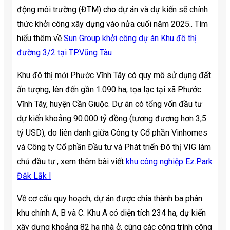
động môi trường (ĐTM) cho dự án và dự kiến sẽ chính
thức khởi công xây dựng vào nửa cuối năm 2025.. Tìm
hiểu thêm về
Sun Group khởi công dự án Khu đô thị
đường 3/2 tại TP.Vũng Tàu
Khu đô thị mới Phước Vĩnh Tây có quy mô sử dụng đất
ấn tượng, lên đến gần 1.090 ha, tọa lạc tại xã Phước
Vĩnh Tây, huyện Cần Giuộc. Dự án có tổng vốn đầu tư
dự kiến khoảng 90.000 tỷ đồng (tương đương hơn 3,5
tỷ USD), do liên danh giữa Công ty Cổ phần Vinhomes
và Công ty Cổ phần Đầu tư và Phát triển Đô thị VIG làm
chủ đầu tư., xem thêm bài viết
khu công nghiệp Ez.Park
Đắk Lắk I
Về cơ cấu quy hoạch, dự án được chia thành ba phân
khu chính A, B và C. Khu A có diện tích 234 ha, dự kiến
xây dựng khoảng 82 ha nhà ở, cùng các công trình công