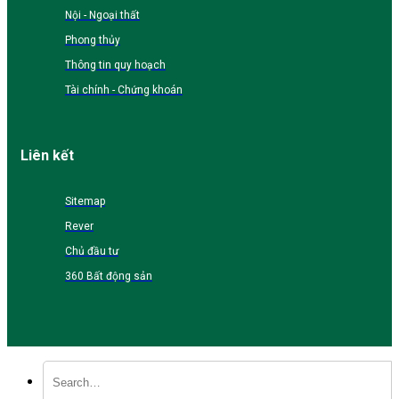
Nội - Ngoại thất
Phong thủy
Thông tin quy hoạch
Tài chính - Chứng khoán
Liên kết
Sitemap
Rever
Chủ đầu tư
360 Bất động sản