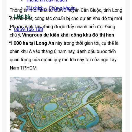
Tài chính – Chứng khoán
Thông tin mới nhất từ UBND huyện Cần Giuộc, tỉnh Long
Liên hệ
An cho biết, công tác chuẩn bị cho dự án Khu đô thị mới
Phước Vĩnh Tây đang được đẩy nhanh tiến độ. Đáng
0859 166 188
chú ý,
Vingroup dự kiến khởi công khu đô thị hơn
1.000 ha tại Long An
này trong thời gian tới, cụ thể là
phân khu A vào tháng 6 năm nay, đánh dấu bước tiến
quan trọng của dự án quy mô lớn này tại cửa ngõ Tây
Nam TP.HCM.