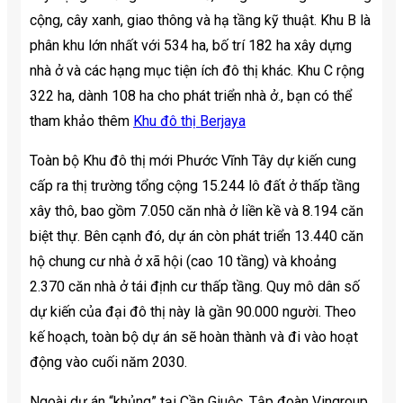
cộng, cây xanh, giao thông và hạ tầng kỹ thuật. Khu B là
phân khu lớn nhất với 534 ha, bố trí 182 ha xây dựng
nhà ở và các hạng mục tiện ích đô thị khác. Khu C rộng
322 ha, dành 108 ha cho phát triển nhà ở., bạn có thể
tham khảo thêm
Khu đô thị Berjaya
Toàn bộ Khu đô thị mới Phước Vĩnh Tây dự kiến cung
cấp ra thị trường tổng cộng 15.244 lô đất ở thấp tầng
xây thô, bao gồm 7.050 căn nhà ở liền kề và 8.194 căn
biệt thự. Bên cạnh đó, dự án còn phát triển 13.440 căn
hộ chung cư nhà ở xã hội (cao 10 tầng) và khoảng
2.370 căn nhà ở tái định cư thấp tầng. Quy mô dân số
dự kiến của đại đô thị này là gần 90.000 người. Theo
kế hoạch, toàn bộ dự án sẽ hoàn thành và đi vào hoạt
động vào cuối năm 2030.
Ngoài dự án “khủng” tại Cần Giuộc, Tập đoàn Vingroup