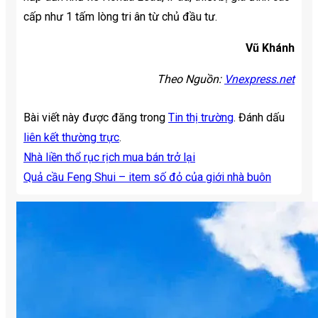
cấp như 1 tấm lòng tri ân từ chủ đầu tư.
Vũ Khánh
Theo Nguồn:
Vnexpress.net
Bài viết này được đăng trong
Tin thị trường
. Đánh dấu
liên kết thường trực
.
Nhà liền thổ rục rịch mua bán trở lại
Quả cầu Feng Shui – item số đỏ của giới nhà buôn