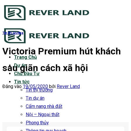
Bỏ
qua
nội
dung
Tin thị trường
Victoria Premium hút khách
Trang Chủ
sau giãn cách xã hội
Dự án
Chủ Đầu Tư
Tin tức
Đăng vào
19/05/2020
bởi
Rever Land
Tin thị trường
Tin dự án
Cẩm nang nhà đất
Nội – Ngoại thất
Phong thủy
Thông tin quy hoạch