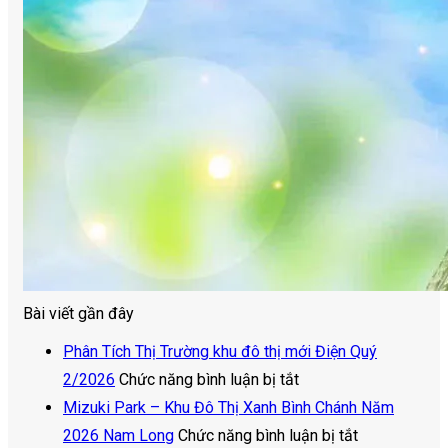
Bài viết gần đây
Phân Tích Thị Trường khu đô thị mới Điện Quý
ở
2/2026
Chức năng bình luận bị tắt
Phân
Mizuki Park – Khu Đô Thị Xanh Bình Chánh Năm
Tích
ở
2026 Nam Long
Chức năng bình luận bị tắt