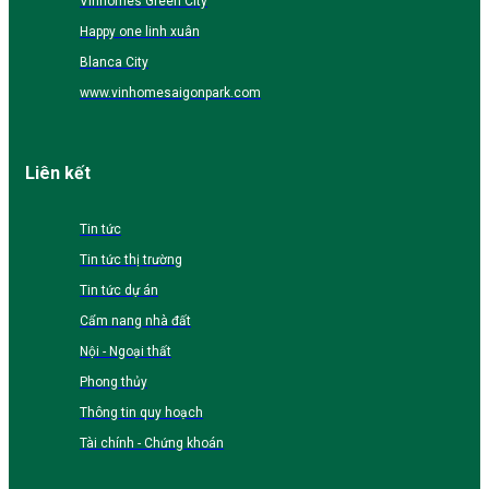
Vinhomes Green City
Happy one linh xuân
Blanca City
www.vinhomesaigonpark.com
Liên kết
Tin tức
Tin tức thị trường
Tin tức dự án
Cẩm nang nhà đất
Nội - Ngoại thất
Phong thủy
Thông tin quy hoạch
Tài chính - Chứng khoán