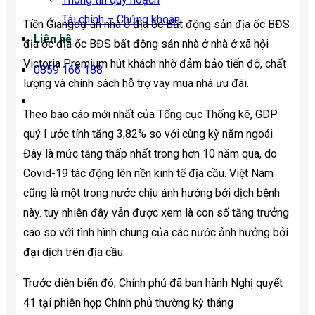
Tài chính – Chứng khoán
Tiền Giang
dự án nhà ở địa ốc Bất động sản địa ốc BĐS
Liên hệ
địa ốc địa ốc BĐS bất động sản nhà ở nhà ở xã hội
Victoria Premium hút khách nhờ đảm bảo tiến độ, chất
0859 166 188
lượng và chính sách hỗ trợ vay mua nhà ưu đãi.
Theo báo cáo mới nhất của Tổng cục Thống kê, GDP
quý I ước tính tăng 3,82% so với cùng kỳ năm ngoái.
Đây là mức tăng thấp nhất trong hơn 10 năm qua, do
Covid-19 tác động lên nền kinh tế địa cầu. Việt Nam
cũng là một trong nước chịu ảnh hưởng bởi dịch bệnh
này. tuy nhiên đây vẫn được xem là con số tăng trưởng
cao so với tình hình chung của các nước ảnh hưởng bởi
đại dịch trên địa cầu.
Trước diễn biến đó, Chính phủ đã ban hành Nghị quyết
41 tại phiên họp Chính phủ thường kỳ tháng