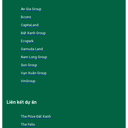
An Gia Group
Bcons
CapitaLand
Đất Xanh Group
Ecopark
Gamuda Land
Nam Long Group
Sun Group
Vạn Xuân Group
VinGroup
Liên kết dự án
The Prive Đất Xanh
The Felix