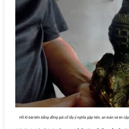
Hồ lô bát tiên bằng đồng giả cổ lấy ý nghĩa gặp hên, an toàn và tin cậy