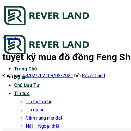
Bỏ
qua
nội
dung
Phong thủy
tuyệt kỹ mua đồ đồng Feng Sh
Trang Chủ
Đăng vào
08/02/2021
08/02/2021
bởi
Rever Land
Dự án
Chủ Đầu Tư
Tin tức
Tin thị trường
Tin dự án
Cẩm nang nhà đất
Nội – Ngoại thất