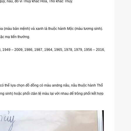
quý, nâu, đỏ vì Thủy khắc Hỏa, Thổ khắc Thủy.
a (màu bản mệnh) và xanh lá thuộc hành Mộc (màu tương sinh).
oặc mạ tiến thưởng.
, 1949 – 2009, 1986, 1987, 1964, 1965, 1978, 1979, 1956 – 2016,
 có thể lựa chọn đồ đồng có màu andng nâu, nâu thuộc hành Thổ
 sinh) hoặc phối ctàn tệ màu lại với nhau để trông phối kết hợp