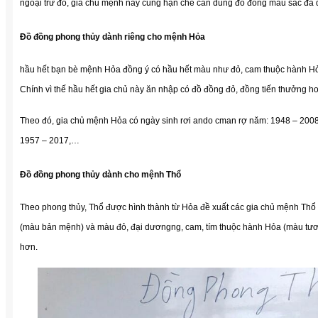
ngoại trừ đó, gia chủ mệnh này cũng hạn chế cần dùng đồ đồng mầu sắc đá 
Đồ đồng phong thủy dành riêng cho mệnh Hỏa
hầu hết bạn bè mệnh Hỏa đồng ý có hầu hết màu như đỏ, cam thuộc hành Hỏ
Chính vì thế hầu hết gia chủ này ăn nhập có đồ đồng đỏ, đồng tiến thưởng h
Theo đó, gia chủ mệnh Hỏa có ngày sinh rơi ando cman rợ năm: 1948 – 2008
1957 – 2017,…
Đồ đồng phong thủy dành cho mệnh Thổ
Theo phong thủy, Thổ được hình thành từ Hỏa đề xuất các gia chủ mệnh Thổ
(màu bản mệnh) và màu đỏ, đại dươngng, cam, tím thuộc hành Hỏa (màu tương
hơn.