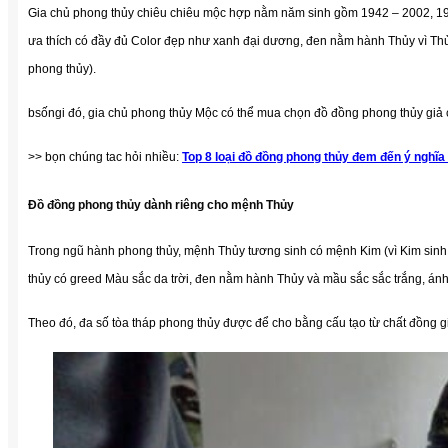
Gia chủ phong thủy chiêu chiêu mộc hợp nằm năm sinh gồm 1942 – 2002, 19
ưa thích có đầy đủ Color đẹp như xanh đại dương, đen nằm hành Thủy vì Th
phong thủy).
bsốngi đó, gia chủ phong thủy Mộc có thể mua chọn đồ đồng phong thủy giả 
>> bọn chúng tac hỏi nhiều:
Top 8 loại đồ đồng phong thủy đem đến ý nghĩa 
Đồ đồng phong thủy dành riêng cho mệnh Thủy
Trong ngũ hành phong thủy, mệnh Thủy tương sinh có mệnh Kim (vì Kim sinh
thủy có greed Màu sắc da trời, đen nằm hành Thủy và mầu sắc sắc trắng, án
Theo đó, đa số tòa tháp phong thủy được để cho bằng cấu tạo từ chất đồng 