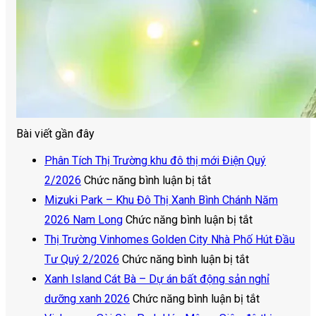
Bài viết gần đây
Phân Tích Thị Trường khu đô thị mới Điện Quý
ở
2/2026
Chức năng bình luận bị tắt
Phân
Mizuki Park – Khu Đô Thị Xanh Bình Chánh Năm
Tích
ở
2026 Nam Long
Chức năng bình luận bị tắt
Thị
Mizuki
Thị Trường Vinhomes Golden City Nhà Phố Hút Đầu
Trường
ở
Park
Tư Quý 2/2026
Chức năng bình luận bị tắt
khu
Thị
–
Xanh Island Cát Bà – Dự án bất động sản nghỉ
đô
Trường
Khu
ở
dưỡng xanh 2026
Chức năng bình luận bị tắt