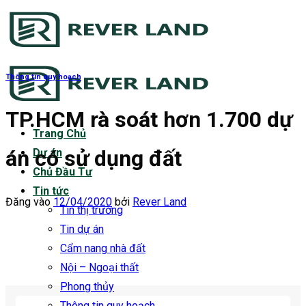
Bỏ
qua
nội
dung
Thông tin quy hoạch
TP.HCM rà soát hơn 1.700 dự
Trang Chủ
án có sử dụng đất
Dự án
Chủ Đầu Tư
Tin tức
Đăng vào
12/04/2020
bởi
Rever Land
Tin thị trường
Tin dự án
Cẩm nang nhà đất
Nội – Ngoại thất
Phong thủy
Thông tin quy hoạch