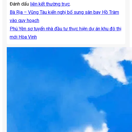
Đánh dấu
liên kết thường trực
.
Bà Rịa – Vũng Tàu kiến nghị bổ sung sân bay Hồ Tràm
vào quy hoạch
Phú Yên sơ tuyển nhà đầu tư thực hiện dự án khu đô thị
mới Hòa Vinh