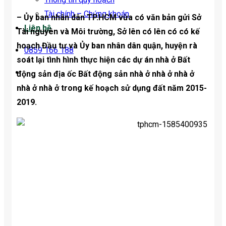
Tài chính – Chứng khoán
– Ủy ban nhân dân TP.HCM vừa có văn bản gửi Sở
Liên hệ
Tài nguyên và Môi trường, Sở lên có lên có có kế
hoạch Đầu tư và Ủy ban nhân dân quận, huyện rà
0859 166 188
soát lại tình hình thực hiện các dự án nhà ở Bất
động sản địa ốc Bất động sản nhà ở nhà ở nhà ở
nhà ở nhà ở trong kế hoạch sử dụng đất năm 2015-
2019.