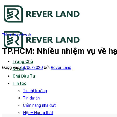
Bỏ
qua
nội
dung
Thông tin quy hoạch
TP.HCM: Nhiều nhiệm vụ về hạ
Trang Chủ
Đăng vào
18/06/2020
bởi
Rever Land
Dự án
Chủ Đầu Tư
Tin tức
Tin thị trường
Tin dự án
Cẩm nang nhà đất
Nội – Ngoại thất