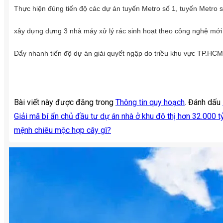
Thực hiện đúng tiến độ các dự án tuyến Metro số 1, tuyến Metro s
xây dựng dựng 3 nhà máy xử lý rác sinh hoạt theo công nghệ mới 
Đẩy nhanh tiến độ dự án giải quyết ngập do triều khu vực TP.HCM 
Bài viết này được đăng trong
Thông tin quy hoạch
. Đánh dấu
Giải mã bí ẩn chủ đầu tư dự án nhà ở khu đô thị hơn 32.000 
mệnh chiêu mộc hợp cây gì?