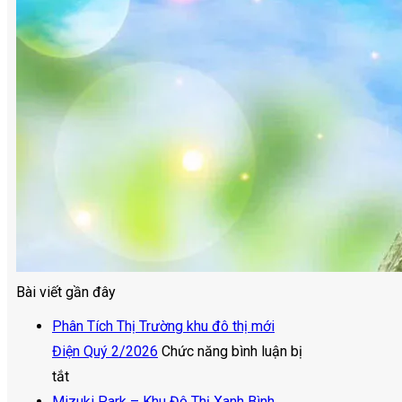
Bài viết gần đây
Phân Tích Thị Trường khu đô thị mới
Điện Quý 2/2026
Chức năng bình luận bị
ở
tắt
Phân
Mizuki Park – Khu Đô Thị Xanh Bình