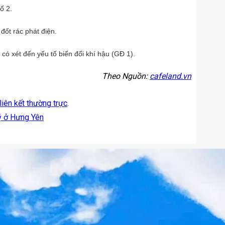
ố 2.
đốt rác phát điện.
có xét đến yếu tố biến đổi khí hậu (GĐ 1).
Theo Nguồn:
cafeland.vn
liên kết thường trực
.
tỷ ở Hưng Yên