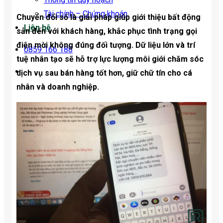
Tài chính – Chứng khoán
Chuyển đổi số là giải pháp giúp giới thiệu bất động
Liên hệ
sản đến với khách hàng, khắc phục tình trạng gọi
điện mời không đúng đối tượng. Dữ liệu lớn và trí
0859 166 188
tuệ nhân tạo sẽ hỗ trợ lực lượng môi giới chăm sóc
dịch vụ sau bán hàng tốt hơn, giữ chữ tín cho cá
nhân và doanh nghiệp.