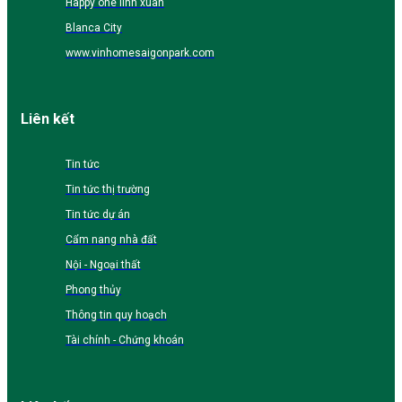
Happy one linh xuân
Blanca City
www.vinhomesaigonpark.com
Liên kết
Tin tức
Tin tức thị trường
Tin tức dự án
Cẩm nang nhà đất
Nội - Ngoại thất
Phong thủy
Thông tin quy hoạch
Tài chính - Chứng khoán