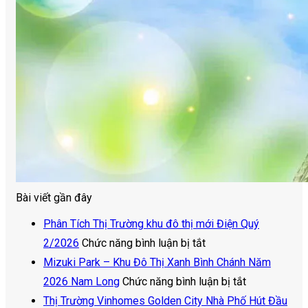
Bài viết gần đây
Phân Tích Thị Trường khu đô thị mới Điện Quý
ở
2/2026
Chức năng bình luận bị tắt
Phân
Mizuki Park – Khu Đô Thị Xanh Bình Chánh Năm
Tích
ở
2026 Nam Long
Chức năng bình luận bị tắt
Thị
Mizuki
Thị Trường Vinhomes Golden City Nhà Phố Hút Đầu