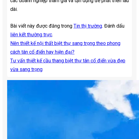
các doanh nghiệp tham gia và tận dụng để phát triển lâu
dài.
Bài viết này được đăng trong
Tin thị trường
. Đánh dấu
liên kết thường trực
.
Nên thiết kế nội thất biệt thự sang trọng theo phong
cách tân cổ điển hay hiện đại?
Tư vấn thiết kế cầu thang biệt thự tân cổ điển vừa đẹp
vừa sang trọng