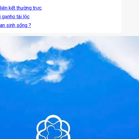
liên kết thường trực
.
 gạnho tài lộc
an sinh sống ?