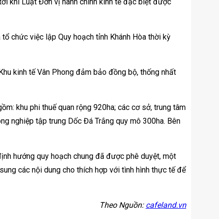
ới khi Luật Đơn vị hành chính kinh tế đặc biệt được
 tổ chức việc lập Quy hoạch tỉnh Khánh Hòa thời kỳ
 Khu kinh tế Vân Phong đảm bảo đồng bộ, thống nhất
ồm: khu phi thuế quan rộng 920ha; các cơ sở, trung tâm
ông nghiệp tập trung Dốc Đá Trắng quy mô 300ha. Bên
 định hướng quy hoạch chung đã được phê duyệt, một
ung các nội dung cho thích hợp với tình hình thực tế để
Theo Nguồn:
cafeland.vn