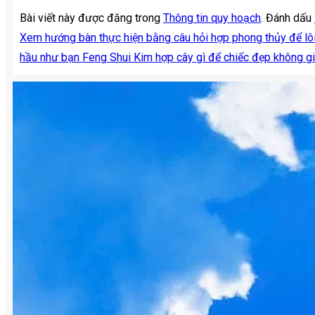
Bài viết này được đăng trong
Thông tin quy hoạch
. Đánh dấu
Xem hướng bàn thực hiện bằng câu hỏi hợp phong thủy để lôi
hầu như bạn Feng Shui Kim hợp cây gì để chiếc đẹp không gi