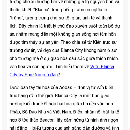
tượng cho xu hướng tìm về những giá trị nguyên bản và
thuần khiết. “Blanca”, trong tiếng Latin có nghĩa là
“trắng”, tượng trưng cho sự tối giản, tinh tế và thanh
lịch. Đây chính là triết lý chủ đạo xuyên suốt toàn bộ dự
án, nhằm mang đến một không gian sống nơi tâm hồn
được tìm thấy sự an yên. Theo chia sẻ từ Kiến trúc sư
trưởng dự án, vẻ đẹp của Blanca City không nằm ở sự
phô trương mà ở sự giao hòa sâu sắc giữa thiên nhiên,
văn hóa và con người.. Tìm hiểu thêm về
Vị trí Blanca
City by Sun Group ở đâu?
Dưới bàn tay tài hoa của Aedas – đơn vị tư vấn kiến
trúc hàng đầu thế giới, Blanca City là một bản giao
hưởng kiến trúc kết hợp hài hòa giữa ba nền văn hóa
Pháp, Bồ Đào Nha và Việt Nam. Điểm nhấn nổi bật là tổ
hợp 8 tòa tháp Beacon, lấy cảm hứng từ hình ảnh ngọn
hải đăng – biểu tượng của ánh sáng dẫn đường và tinh