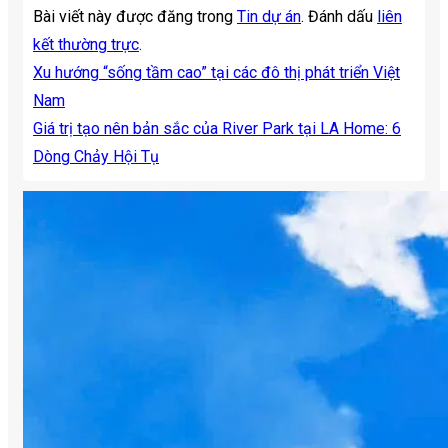
Bài viết này được đăng trong
Tin dự án
. Đánh dấu
liên
kết thường trực
.
Xu hướng “sống tầm cao” tại các đô thị phát triển Việt
Nam
Giá trị tạo nên bản sắc của River Park tại LA Home: 6
Dòng Chảy Hội Tụ