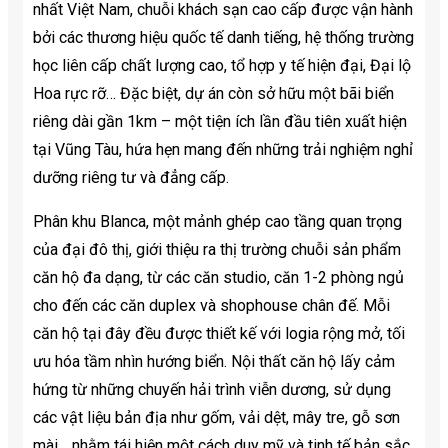
nhất Việt Nam, chuỗi khách sạn cao cấp được vận hành
bởi các thương hiệu quốc tế danh tiếng, hệ thống trường
học liên cấp chất lượng cao, tổ hợp y tế hiện đại, Đại lộ
Hoa rực rỡ… Đặc biệt, dự án còn sở hữu một bãi biển
riêng dài gần 1km – một tiện ích lần đầu tiên xuất hiện
tại Vũng Tàu, hứa hẹn mang đến những trải nghiệm nghỉ
dưỡng riêng tư và đẳng cấp.
Phân khu Blanca, một mảnh ghép cao tầng quan trọng
của đại đô thị, giới thiệu ra thị trường chuỗi sản phẩm
căn hộ đa dạng, từ các căn studio, căn 1-2 phòng ngủ
cho đến các căn duplex và shophouse chân đế. Mỗi
căn hộ tại đây đều được thiết kế với logia rộng mở, tối
ưu hóa tầm nhìn hướng biển. Nội thất căn hộ lấy cảm
hứng từ những chuyến hải trình viễn dương, sử dụng
các vật liệu bản địa như gốm, vải dệt, mây tre, gỗ sơn
mài… nhằm tái hiện một cách duy mỹ và tinh tế bản sắc