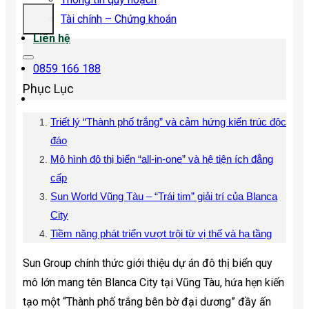
Tài chính – Chứng khoán
Liên hệ
0859 166 188
Phục Lục
Triết lý “Thành phố trắng” và cảm hứng kiến trúc độc
đáo
Mô hình đô thị biển “all-in-one” và hệ tiện ích đẳng
cấp
Sun World Vũng Tàu – “Trái tim” giải trí của Blanca
City
Tiềm năng phát triển vượt trội từ vị thế và hạ tầng
Sun Group chính thức giới thiệu dự án đô thị biển quy
mô lớn mang tên Blanca City tại Vũng Tàu, hứa hẹn kiến
tạo một “Thành phố trắng bên bờ đại dương” đầy ấn