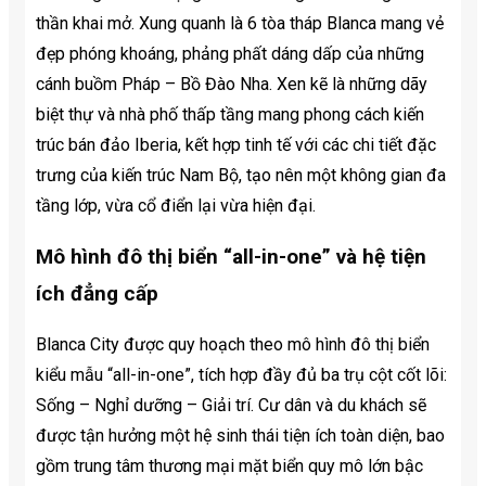
thần khai mở. Xung quanh là 6 tòa tháp Blanca mang vẻ
đẹp phóng khoáng, phảng phất dáng dấp của những
cánh buồm Pháp – Bồ Đào Nha. Xen kẽ là những dãy
biệt thự và nhà phố thấp tầng mang phong cách kiến
trúc bán đảo Iberia, kết hợp tinh tế với các chi tiết đặc
trưng của kiến trúc Nam Bộ, tạo nên một không gian đa
tầng lớp, vừa cổ điển lại vừa hiện đại.
Mô hình đô thị biển “all-in-one” và hệ tiện
ích đẳng cấp
Blanca City được quy hoạch theo mô hình đô thị biển
kiểu mẫu “all-in-one”, tích hợp đầy đủ ba trụ cột cốt lõi:
Sống – Nghỉ dưỡng – Giải trí. Cư dân và du khách sẽ
được tận hưởng một hệ sinh thái tiện ích toàn diện, bao
gồm trung tâm thương mại mặt biển quy mô lớn bậc