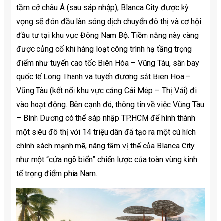
tầm cỡ châu Á (sau sáp nhập), Blanca City được kỳ
vọng sẽ đón đầu làn sóng dịch chuyển đô thị và cơ hội
đầu tư tại khu vực Đông Nam Bộ. Tiềm năng này càng
được củng cố khi hàng loạt công trình hạ tầng trọng
điểm như tuyến cao tốc Biên Hòa – Vũng Tàu, sân bay
quốc tế Long Thành và tuyến đường sắt Biên Hòa –
Vũng Tàu (kết nối khu vực cảng Cái Mép – Thị Vải) đi
vào hoạt động. Bên cạnh đó, thông tin về việc Vũng Tàu
– Bình Dương có thể sáp nhập TP.HCM để hình thành
một siêu đô thị với 14 triệu dân đã tạo ra một cú hích
chính sách mạnh mẽ, nâng tầm vị thế của Blanca City
như một “cửa ngõ biển” chiến lược của toàn vùng kinh
tế trọng điểm phía Nam.