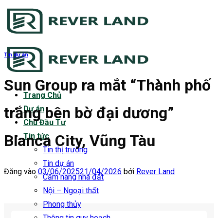
Bỏ
qua
nội
dung
Tin dự án
Sun Group ra mắt “Thành phố
Trang Chủ
trắng bên bờ đại dương”
Dự án
Chủ Đầu Tư
Blanca City, Vũng Tàu
Tin tức
Tin thị trường
Tin dự án
Đăng vào
03/06/2025
21/04/2026
bởi
Rever Land
Cẩm nang nhà đất
Nội – Ngoại thất
Phong thủy
Thông tin quy hoạch