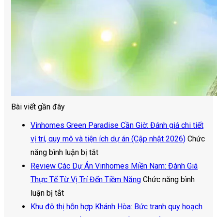
Bài viết gần đây
Vinhomes Green Paradise Cần Giờ: Đánh giá chi tiết
vị trí, quy mô và tiện ích dự án (Cập nhật 2026)
Chức
ở
năng bình luận bị tắt
Vinhomes
Review Các Dự Án Vinhomes Miền Nam: Đánh Giá
Green
Thực Tế Từ Vị Trí Đến Tiềm Năng
Chức năng bình
ở
Paradise
luận bị tắt
Review
Cần
Khu đô thị hỗn hợp Khánh Hòa: Bức tranh quy hoạch